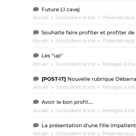
Future L1 cavej
Accueil
Juristudiant le site
Présentez-vous
Souhaite faire profiter et profiter
Accueil
Juristudiant le site
Présentez-vous
Les "up"
Accueil
Juristudiant le site
Messages à lire
[POST-IT]
Nouvelle rubrique Débarra
Accueil
Juristudiant le site
Messages à lire
Avoir le bon profil....
Accueil
Juristudiant le site
Messages à lire
La présentation d'une fille impatient
Accueil
Juristudiant le site
Présentez-vous