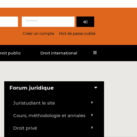
Créer un compte
Mot de passe oublié
roit public
Droit international
Forum juridique
Juristudiant le site
Cours, méthodologie et annales
Droit privé