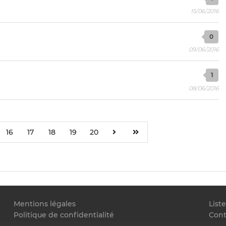
15/06/2016
0
09/06/2016
1
08/06/2016
16
17
18
19
20
Mentions légales
List
Politique de confidentialité
Cont