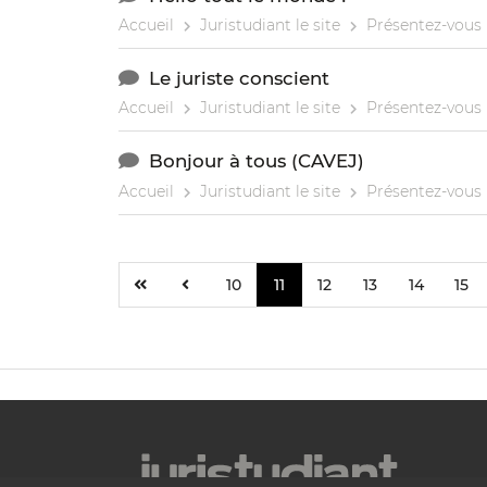
Accueil
Juristudiant le site
Présentez-vous
Le juriste conscient
Accueil
Juristudiant le site
Présentez-vous
Bonjour à tous (CAVEJ)
Accueil
Juristudiant le site
Présentez-vous
10
11
12
13
14
15