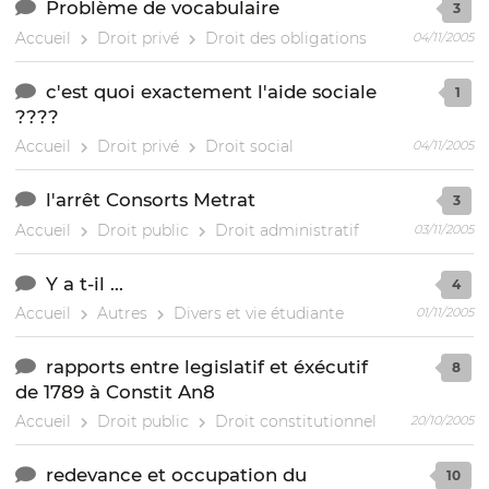
Problème de vocabulaire
3
Accueil
Droit privé
Droit des obligations
04/11/2005
c'est quoi exactement l'aide sociale
1
????
Accueil
Droit privé
Droit social
04/11/2005
l'arrêt Consorts Metrat
3
Accueil
Droit public
Droit administratif
03/11/2005
Y a t-il ...
4
Accueil
Autres
Divers et vie étudiante
01/11/2005
rapports entre legislatif et éxécutif
8
de 1789 à Constit An8
Accueil
Droit public
Droit constitutionnel
20/10/2005
redevance et occupation du
10