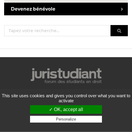
Devenez bénévole
Mentions légales
This site uses cookies and gives you control over what you want to
Politique de confidentialité
activate
Conditions générales d'utilisation
✓ OK, accept all
Liste des forums
Contactez-nous
Personalize
Privacy policy
Flux RSS
Copyright
2026 Juristudiant.com - Tous droits réservés