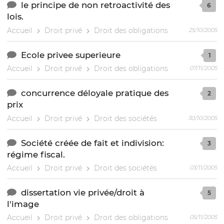
le principe de non retroactivité des
6
lois.
Accueil
Droit privé
Droit des obligations
25/10/2005
Ecole privee superieure
1
Accueil
Droit privé
Droit des obligations
07/11/2005
concurrence déloyale pratique des
2
prix
Accueil
Droit privé
Droit des sociétés
30/10/2005
Société créée de fait et indivision:
3
régime fiscal.
Accueil
Droit privé
Droit des sociétés
03/11/2005
dissertation vie privée/droit à
5
l'image
Accueil
Droit privé
Droit des obligations
05/11/2005