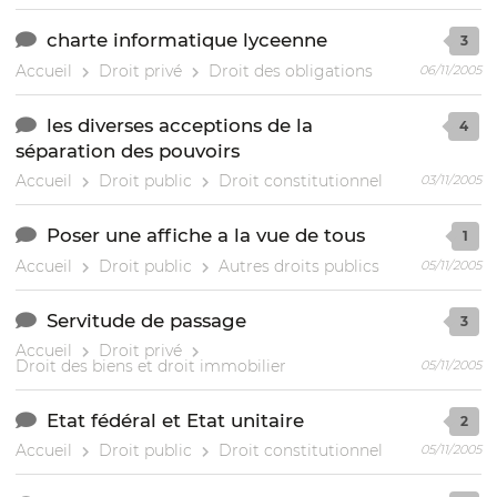
charte informatique lyceenne
3
Accueil
Droit privé
Droit des obligations
06/11/2005
les diverses acceptions de la
4
séparation des pouvoirs
Accueil
Droit public
Droit constitutionnel
03/11/2005
Poser une affiche a la vue de tous
1
Accueil
Droit public
Autres droits publics
05/11/2005
Servitude de passage
3
Accueil
Droit privé
Droit des biens et droit immobilier
05/11/2005
Etat fédéral et Etat unitaire
2
Accueil
Droit public
Droit constitutionnel
05/11/2005