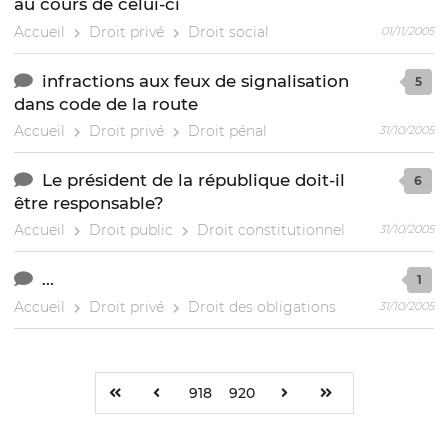
au cours de celui-ci
Accueil
Droit privé
Droit social
01/11/2005
infractions aux feux de signalisation
5
dans code de la route
Accueil
Droit privé
Droit pénal
31/10/2005
Le président de la république doit-il
6
être responsable?
Accueil
Droit public
Droit constitutionnel
31/10/2005
...
1
Accueil
Droit privé
Droit des obligations
31/10/2005
918
920