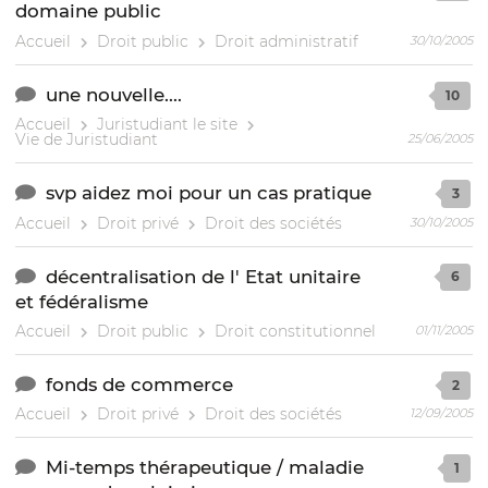
domaine public
Accueil
Droit public
Droit administratif
30/10/2005
une nouvelle....
10
Accueil
Juristudiant le site
Vie de Juristudiant
25/06/2005
svp aidez moi pour un cas pratique
3
Accueil
Droit privé
Droit des sociétés
30/10/2005
décentralisation de l' Etat unitaire
6
et fédéralisme
Accueil
Droit public
Droit constitutionnel
01/11/2005
fonds de commerce
2
Accueil
Droit privé
Droit des sociétés
12/09/2005
Mi-temps thérapeutique / maladie
1