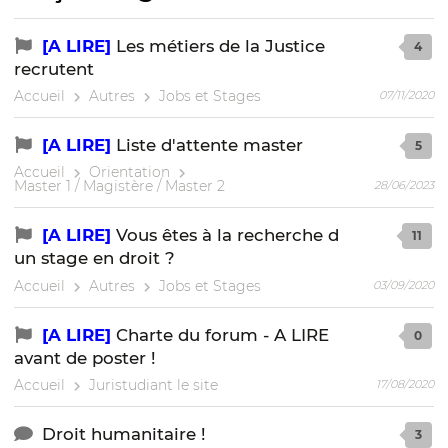
[A LIRE]
Les métiers de la Justice
4
recrutent
Accueil
Autres
Jobs et Stages
07/11/2020
[A LIRE]
Liste d'attente master
5
Accueil
Orientation
Master 1 / Magistère / Master 2
28/06/2023
[A LIRE]
Vous êtes à la recherche d
11
un stage en droit ?
Accueil
Autres
Jobs et Stages
03/09/2020
[A LIRE]
Charte du forum - A LIRE
0
avant de poster !
Accueil
Juristudiant le site
17/08/2020
Droit humanitaire !
3