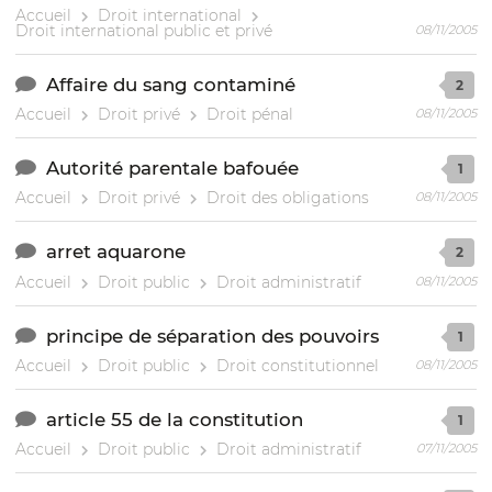
Accueil
Droit international
Droit international public et privé
08/11/2005
Affaire du sang contaminé
2
Accueil
Droit privé
Droit pénal
08/11/2005
Autorité parentale bafouée
1
Accueil
Droit privé
Droit des obligations
08/11/2005
arret aquarone
2
Accueil
Droit public
Droit administratif
08/11/2005
principe de séparation des pouvoirs
1
Accueil
Droit public
Droit constitutionnel
08/11/2005
article 55 de la constitution
1
Accueil
Droit public
Droit administratif
07/11/2005