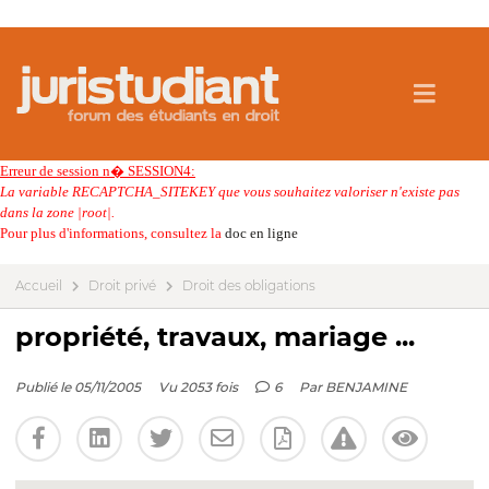
Erreur de session n� SESSION4:
La variable RECAPTCHA_SITEKEY que vous souhaitez valoriser n'existe pas
dans la zone |root|.
Pour plus d'informations, consultez la
doc en ligne
Accueil
Droit privé
Droit des obligations
propriété, travaux, mariage ...
Publié le 05/11/2005
Vu 2053 fois
6
Par
BENJAMINE