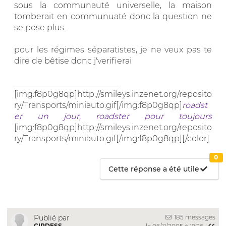
sous la communauté universelle, la maison
tomberait en communuaté donc la question ne
se pose plus.
pour les régimes séparatistes, je ne veux pas te
dire de bêtise donc j'verifierai
__________________________
[img:f8p0g8qp]http://smileys.inzenet.org/reposito
ry/Transports/miniauto.gif[/img:f8p0g8qp]
roadst
er un jour, roadster pour toujours
[img:f8p0g8qp]http://smileys.inzenet.org/reposito
ry/Transports/miniauto.gif[/img:f8p0g8qp][/color]
0
Cette réponse a été utile
185 messages
Publié par
CIRDESS