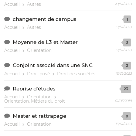
Accueil
Autres
20/01/2023
changement de campus
1
Accueil
Autres
19/01/2023
Moyenne de L3 et Master
3
Accueil
Orientation
19/01/2023
Conjoint associé dans une SNC
2
Accueil
Droit privé
Droit des sociétés
16/01/2023
Reprise d'études
23
Accueil
Orientation
Orientation, Métiers du droit
01/03/2019
Master et rattrapage
0
Accueil
Orientation
13/01/2023