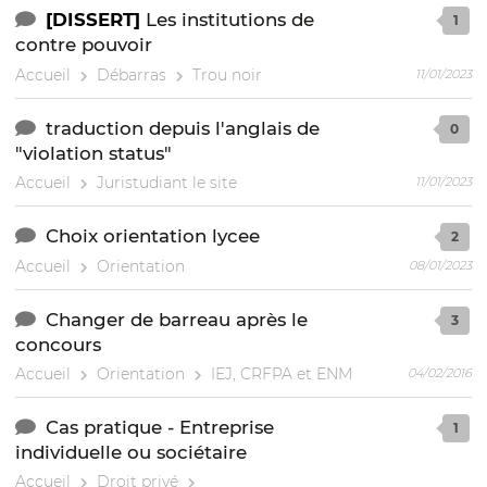
[DISSERT]
Les institutions de
1
contre pouvoir
Accueil
Débarras
Trou noir
11/01/2023
traduction depuis l'anglais de
0
"violation status"
Accueil
Juristudiant le site
11/01/2023
Choix orientation lycee
2
Accueil
Orientation
08/01/2023
Changer de barreau après le
3
concours
Accueil
Orientation
IEJ, CRFPA et ENM
04/02/2016
Cas pratique - Entreprise
1
individuelle ou sociétaire
Accueil
Droit privé