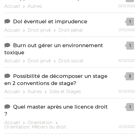
Accueil
Autres
23/12/2022
Dol éventuel et imprudence
1
Accueil
Droit privé
Droit pénal
21/12/2022
Burn out gérer un environnement
1
toxique
Accueil
Droit privé
Droit social
16/12/2022
Possibilité de décomposer un stage
3
en 2 conventions de stage?
Accueil
Autres
Jobs et Stages
16/12/2022
Quel master après une licence droit
1
?
Accueil
Orientation
Orientation, Métiers du droit
15/12/2022