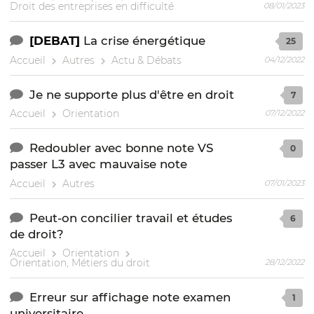
Droit des entreprises en difficulté
08/01/2023
[DEBAT]
La crise énergétique
25
Accueil
Autres
Actu & Débats
04/12/2022
Je ne supporte plus d'être en droit
7
Accueil
Orientation
07/12/2022
Redoubler avec bonne note VS
0
passer L3 avec mauvaise note
Accueil
Autres
07/01/2023
Peut-on concilier travail et études
6
de droit?
Accueil
Orientation
Orientation, Métiers du droit
28/12/2022
Erreur sur affichage note examen
1
universitaire