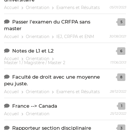
Accueil
Orientation
Examens et Résultats
05/01/2023
Passer l'examen du CRFPA sans
5
master
Accueil
Orientation
IEJ, CRFPA et ENM
30/08/2021
Notes de L1 et L2
6
Accueil
Orientation
Master 1 / Magistère / Master 2
17/06/2013
Faculté de droit avec une moyenne
8
peu juste.
Accueil
Orientation
Examens et Résultats
28/12/2022
France --> Canada
1
Accueil
Orientation
25/12/2022
Rapporteur section disciplinaire
3