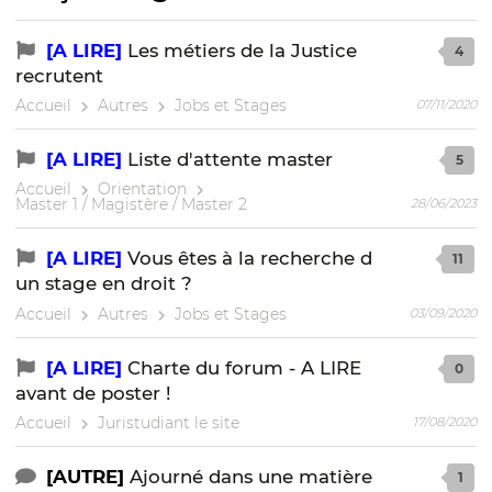
[A LIRE]
Les métiers de la Justice
4
recrutent
Accueil
Autres
Jobs et Stages
07/11/2020
[A LIRE]
Liste d'attente master
5
Accueil
Orientation
Master 1 / Magistère / Master 2
28/06/2023
[A LIRE]
Vous êtes à la recherche d
11
un stage en droit ?
Accueil
Autres
Jobs et Stages
03/09/2020
[A LIRE]
Charte du forum - A LIRE
0
avant de poster !
Accueil
Juristudiant le site
17/08/2020
[AUTRE]
Ajourné dans une matière
1