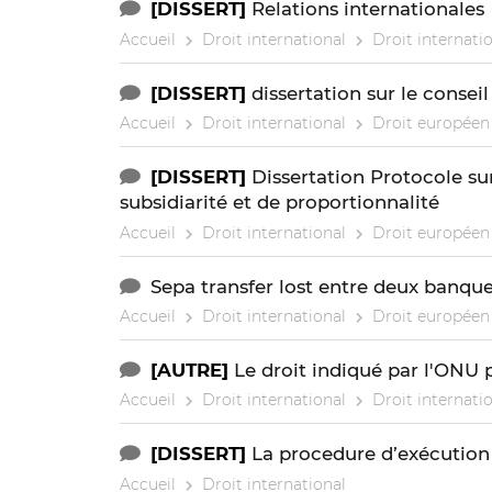
[DISSERT]
Relations internationales
Accueil
Droit international
Droit internatio
[DISSERT]
dissertation sur le consei
Accueil
Droit international
Droit européen 
[DISSERT]
Dissertation Protocole sur
subsidiarité et de proportionnalité
Accueil
Droit international
Droit européen 
Sepa transfer lost entre deux banqu
Accueil
Droit international
Droit européen 
[AUTRE]
Le droit indiqué par l'ONU p
Accueil
Droit international
Droit internatio
[DISSERT]
La procedure d’exécution
Accueil
Droit international