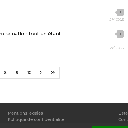
1
27/11/2021
cune nation tout en étant
1
19/11/2021
8
9
10
Mentions légales
List
Politique de confidentialité
Cont
Conditions générales d'utilisation
Flux