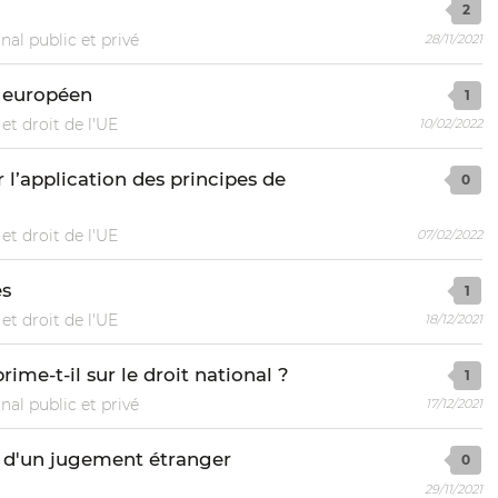
2
nal public et privé
28/11/2021
l européen
1
et droit de l'UE
10/02/2022
 l’application des principes de
0
et droit de l'UE
07/02/2022
es
1
et droit de l'UE
18/12/2021
rime-t-il sur le droit national ?
1
nal public et privé
17/12/2021
 d'un jugement étranger
0
29/11/2021