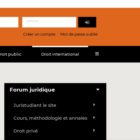
Créer un compte
Mot de passe oublié
roit public
Droit international
Forum juridique
Juristudiant le site
Cours, méthodologie et annales
Droit privé