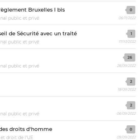
règlement Bruxelles I bis
0
nal public et privé
06/11/2022
eil de Sécurité avec un traité
1
nal public et privé
17/10/2022
26
nal public et privé
28/09/2022
2
18/09/2022
2
nal public et privé
06/09/2022
 des droits d'homme
0
et droit de l'UE
09/09/2022