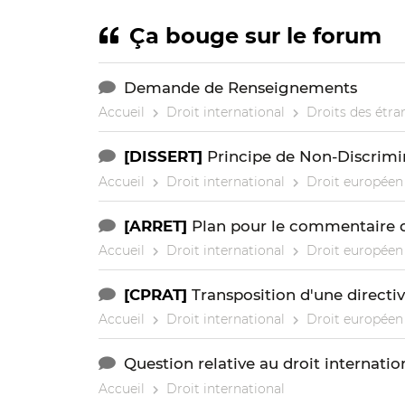
Ça bouge sur le forum
Demande de Renseignements
Accueil
Droit international
Droits des étra
[DISSERT]
Principe de Non-Discrimin
Accueil
Droit international
Droit européen 
[ARRET]
Plan pour le commentaire d
Accueil
Droit international
Droit européen 
[CPRAT]
Transposition d'une directi
Accueil
Droit international
Droit européen 
Question relative au droit internatio
Accueil
Droit international