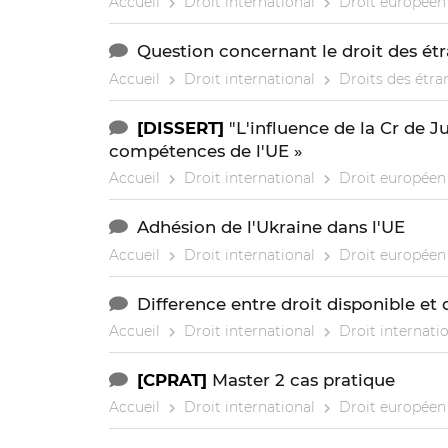
Accueil
Droit international
Droit européen 
Question concernant le droit des ét
Accueil
Droit international
Droits des étra
[DISSERT]
"L'influence de la Cr de J
compétences de l'UE »
Accueil
Droit international
Droit européen 
Adhésion de l'Ukraine dans l'UE
Accueil
Droit international
Droit européen 
Difference entre droit disponible et 
Accueil
Droit international
Droit internatio
[CPRAT]
Master 2 cas pratique
Accueil
Droit international
Droit européen 