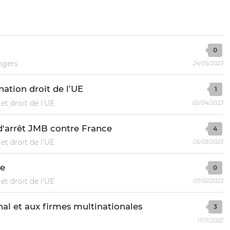
0
ngers
24/05/2023
ation droit de l’UE
1
et droit de l'UE
02/04/2023
'arrêt JMB contre France
4
et droit de l'UE
05/03/2023
ve
0
et droit de l'UE
07/02/2023
nal et aux firmes multinationales
3
17/11/2022