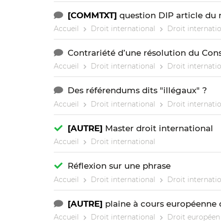
[COMMTXT]
question DIP article du 
Accueil
Droit international
Droit internatio
Contrariété d’une résolution du Cons
Accueil
Droit international
Droit internatio
Des référendums dits "illégaux" ?
Accueil
Droit international
Droit internatio
[AUTRE]
Master droit international
Accueil
Droit international
Réflexion sur une phrase
Accueil
Droit international
Droit internatio
[AUTRE]
plaine à cours européenne
Accueil
Droit international
Droit européen 