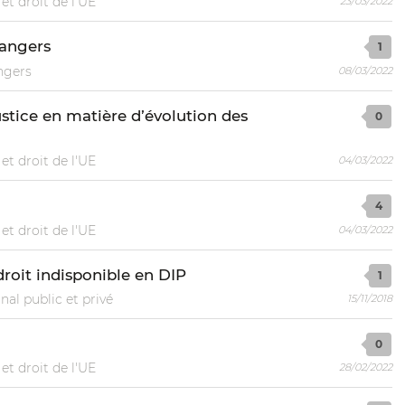
et droit de l'UE
23/03/2022
rangers
1
ngers
08/03/2022
ustice en matière d’évolution des
0
et droit de l'UE
04/03/2022
4
et droit de l'UE
04/03/2022
droit indisponible en DIP
1
nal public et privé
15/11/2018
0
et droit de l'UE
28/02/2022