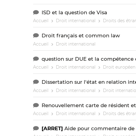
ISD et la question de Visa
Accueil
Droit international
Droits des étra
Droit français et common law
Accueil
Droit international
question sur DUE et la compétence d
Accueil
Droit international
Droit européen 
Dissertation sur l'état en relation in
Accueil
Droit international
Droit internatio
Renouvellement carte de résident et
Accueil
Droit international
Droits des étra
[ARRET]
Aide pour commentaire de l