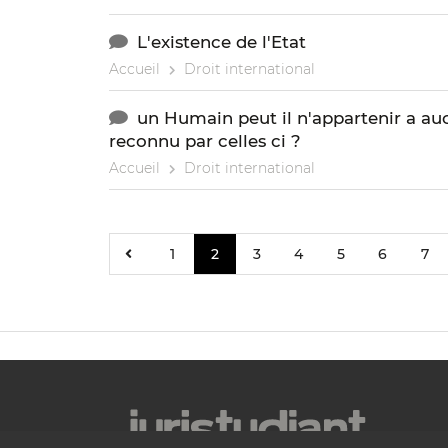
L'existence de l'Etat
Accueil
Droit international
un Humain peut il n'appartenir a au
reconnu par celles ci ?
Accueil
Droit international
1
2
3
4
5
6
7