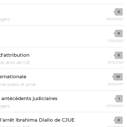
0
ngers
05/08/2022
0
17/06/2022
'attribution
0
et droit de l'UE
31/05/2022
ternationale
10
nal public et privé
30/01/2017
 antécédents judiciaires
1
ngers
02/04/2022
’arrêt Ibrahima Diallo de CJUE
0