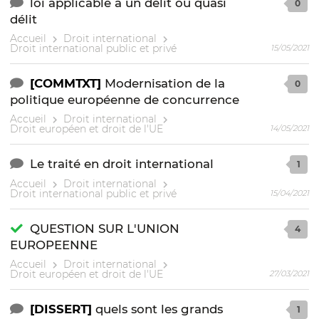
loi applicable à un délit ou quasi
0
délit
Accueil
Droit international
Droit international public et privé
15/05/2021
[COMMTXT]
Modernisation de la
0
politique européenne de concurrence
Accueil
Droit international
Droit européen et droit de l'UE
14/05/2021
Le traité en droit international
1
Accueil
Droit international
Droit international public et privé
15/04/2021
QUESTION SUR L'UNION
4
EUROPEENNE
Accueil
Droit international
Droit européen et droit de l'UE
27/03/2021
[DISSERT]
quels sont les grands
1