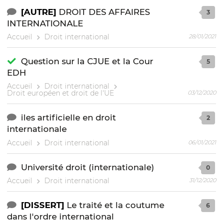
[AUTRE]
DROIT DES AFFAIRES
3
INTERNATIONALE
Accueil
Droit international
28/01/2021
Question sur la CJUE et la Cour
5
EDH
Accueil
Droit international
Droit européen et droit de l'UE
03/12/2020
iles artificielle en droit
2
internationale
Accueil
Droit international
06/01/2021
Université droit (internationale)
0
Accueil
Droit international
31/12/2020
[DISSERT]
Le traité et la coutume
6
dans l'ordre international