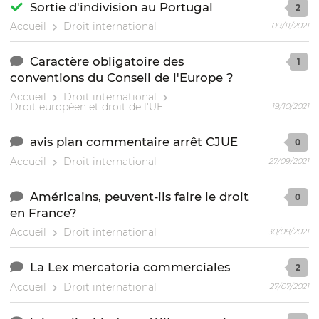
Sortie d'indivision au Portugal
2
Accueil
Droit international
09/11/2021
Caractère obligatoire des
1
conventions du Conseil de l'Europe ?
Accueil
Droit international
Droit européen et droit de l'UE
19/10/2021
avis plan commentaire arrêt CJUE
0
Accueil
Droit international
27/09/2021
Américains, peuvent-ils faire le droit
0
en France?
Accueil
Droit international
30/08/2021
La Lex mercatoria commerciales
2
Accueil
Droit international
27/07/2021