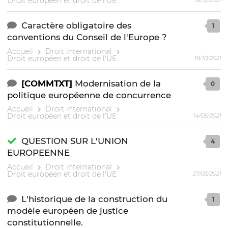
Droit européen et droit de l'UE
18/12/2021
Caractère obligatoire des
1
conventions du Conseil de l'Europe ?
Accueil
Droit international
Droit européen et droit de l'UE
19/10/2021
[COMMTXT]
Modernisation de la
0
politique européenne de concurrence
Accueil
Droit international
Droit européen et droit de l'UE
14/05/2021
QUESTION SUR L'UNION
4
EUROPEENNE
Accueil
Droit international
Droit européen et droit de l'UE
27/03/2021
L'historique de la construction du
1
modèle européen de justice
constitutionnelle.