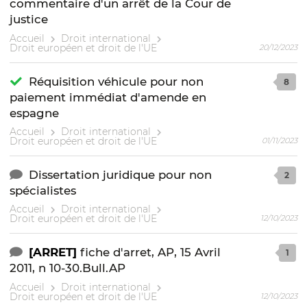
commentaire d'un arrêt de la Cour de
justice
Accueil
Droit international
Droit européen et droit de l'UE
20/12/2023
Réquisition véhicule pour non
8
paiement immédiat d'amende en
espagne
Accueil
Droit international
Droit européen et droit de l'UE
01/11/2023
Dissertation juridique pour non
2
spécialistes
Accueil
Droit international
Droit européen et droit de l'UE
12/10/2023
[ARRET]
fiche d'arret, AP, 15 Avril
1
2011, n 10-30.Bull.AP
Accueil
Droit international
Droit européen et droit de l'UE
12/10/2023