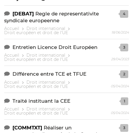
[DEBAT]
Regle de representativite
4
syndicale europeenne
Accueil
Droit international
Droit européen et droit de l'UE
18/06/2024
Entretien Licence Droit Européen
3
Accueil
Droit international
Droit européen et droit de l'UE
29/04/2023
Différence entre TCE et TFUE
2
Accueil
Droit international
Droit européen et droit de l'UE
05/04/2024
Traité instituant la CEE
1
Accueil
Droit international
Droit européen et droit de l'UE
05/04/2024
[COMMTXT]
Réaliser un
3