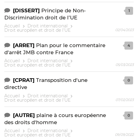
[DISSERT]
Principe de Non-
1
Discrimination droit de l’UE
Accueil
Droit international
Droit européen et droit de l'UE
02/04/2023
[ARRET]
Plan pour le commentaire
4
d'arrêt JMB contre France
Accueil
Droit international
Droit européen et droit de l'UE
05/03/2023
[CPRAT]
Transposition d'une
0
directive
Accueil
Droit international
Droit européen et droit de l'UE
07/02/2023
[AUTRE]
plaine à cours européenne
0
des droits d'homme
Accueil
Droit international
Droit européen et droit de l'UE
09/09/2022