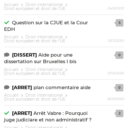
Accueil
Droit international
Droit européen et droit de l'UE
04/02/2021
Question sur la CJUE et la Cour
5
EDH
Accueil
Droit international
Droit européen et droit de l'UE
03/12/2020
[DISSERT]
Aide pour une
0
dissertation sur Bruxelles I bis
Accueil
Droit international
Droit européen et droit de l'UE
01/04/2020
[ARRET]
plan commentaire aide
0
Accueil
Droit international
Droit européen et droit de l'UE
30/03/2020
[ARRET]
Arrêt Vabre : Pourquoi
2
juge judiciare et non administratif ?
Accueil
Droit international