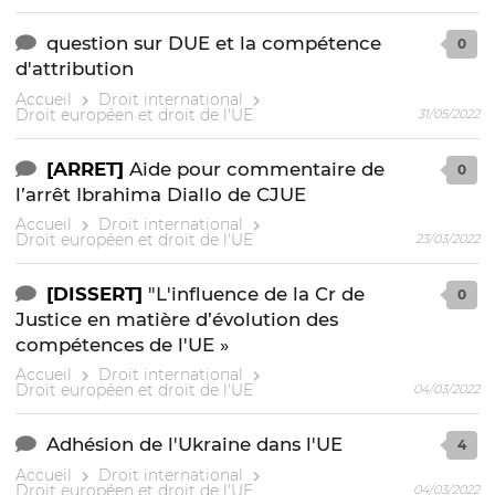
question sur DUE et la compétence
0
d'attribution
Accueil
Droit international
Droit européen et droit de l'UE
31/05/2022
[ARRET]
Aide pour commentaire de
0
l’arrêt Ibrahima Diallo de CJUE
Accueil
Droit international
Droit européen et droit de l'UE
23/03/2022
[DISSERT]
"L'influence de la Cr de
0
Justice en matière d’évolution des
compétences de l'UE »
Accueil
Droit international
Droit européen et droit de l'UE
04/03/2022
Adhésion de l'Ukraine dans l'UE
4
Accueil
Droit international
Droit européen et droit de l'UE
04/03/2022