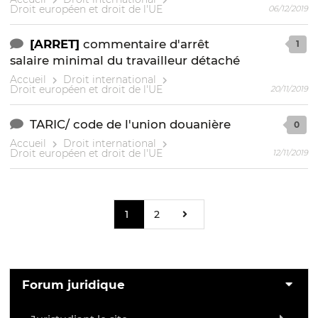
Droit européen et droit de l'UE
06/12/2019
[ARRET]
commentaire d'arrêt
1
salaire minimal du travailleur détaché
Accueil
Droit international
Droit européen et droit de l'UE
20/11/2019
TARIC/ code de l'union douanière
0
Accueil
Droit international
Droit européen et droit de l'UE
12/11/2019
1
2
Forum juridique