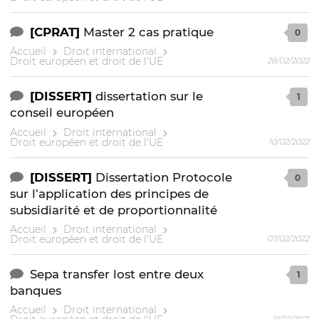
[CPRAT]
Master 2 cas pratique
0
Accueil
Droit international
Droit européen et droit de l'UE
28/02/2022
[DISSERT]
dissertation sur le
1
conseil européen
Accueil
Droit international
Droit européen et droit de l'UE
10/02/2022
[DISSERT]
Dissertation Protocole
0
sur l’application des principes de
subsidiarité et de proportionnalité
Accueil
Droit international
Droit européen et droit de l'UE
07/02/2022
Sepa transfer lost entre deux
1
banques
Accueil
Droit international