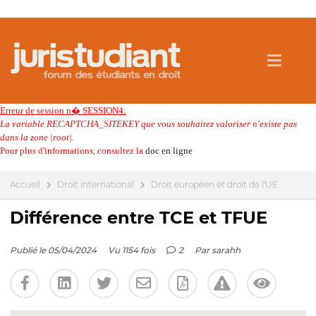
Erreur de session n� SESSION4:
La variable RECAPTCHA_SITEKEY que vous souhaitez valoriser n'existe pas
dans la zone |root|.
Pour plus d'informations, consultez la
doc en ligne
Accueil
Droit international
Droit européen et droit de l'UE
Différence entre TCE et TFUE
Publié le 05/04/2024
Vu 1154 fois
2
Par
sarahh