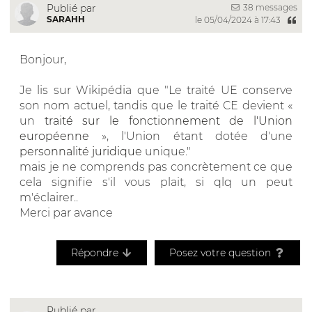
38 messages
Publié par
SARAHH
le 05/04/2024 à 17:43
Bonjour,
Je lis sur Wikipédia que "Le traité UE conserve
son nom actuel, tandis que le traité CE devient «
un
traité sur le fonctionnement de l'Union
européenne
», l'Union étant dotée d'une
personnalité juridique
unique."
mais je ne comprends pas concrètement ce que
cela signifie s'il vous plait, si qlq un peut
m'éclairer..
Merci par avance
Répondre
Posez votre question
Publié par