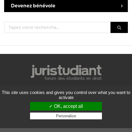
Devenez bénévole
Mentions légales
This site uses cookies and gives you control over what you want to
Politique de confidentialité
activate
Conditions générales d'utilisation
✓ OK, accept all
Liste des forums
Contactez-nous
Personalize
Privacy policy
Flux RSS
Copyright
2026 Juristudiant.com - Tous droits réservés