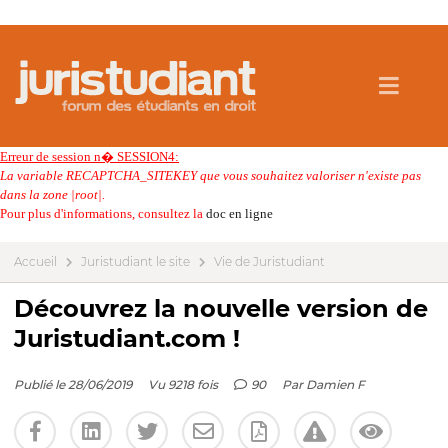
Erreur de session n� SESSION4:
La variable RECAPTCHA_SITEKEY que vous souhaitez valoriser n'existe pas
dans la zone |root|.
Pour plus d'informations, consultez la
doc en ligne
Accueil
Juristudiant le site
Vie de Juristudiant
Découvrez la nouvelle version de
Juristudiant.com !
Publié le 28/06/2019
Vu 9218 fois
90
Par
Damien F