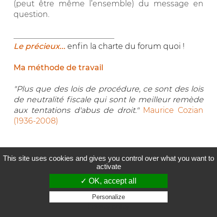
(peut être même l’ensemble) du message en
question.
__________________________
Le précieux...
enfin la charte du forum quoi !
Ma méthode de travail
"Plus que des lois de procédure, ce sont des lois
de neutralité fiscale qui sont le meilleur remède
aux tentations d'abus de droit."
Maurice Cozian
(1936-2008)
"Fear," he used to say, "fear is the most valuable
This site uses cookies and gives you control over what you want to
commodity in the universe." Max Brooks, WWZ
activate
✓ OK, accept all
0
Cette réponse a été utile
Personalize
Privacy policy