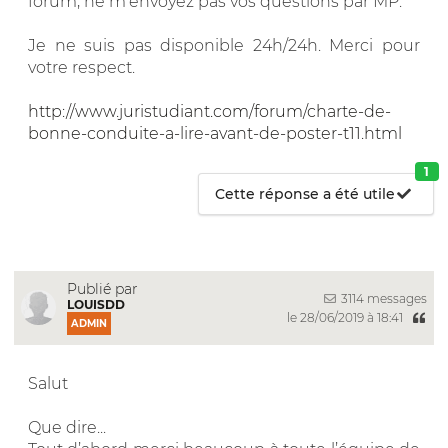
forum, ne m'envoyez pas vos questions par MP.
Je ne suis pas disponible 24h/24h. Merci pour
votre respect.
http://www.juristudiant.com/forum/charte-de-
bonne-conduite-a-lire-avant-de-poster-t11.html
1
Cette réponse a été utile
Publié par
3114 messages
LOUISDD
le 28/06/2019 à 18:41
ADMIN
Salut
Que dire...