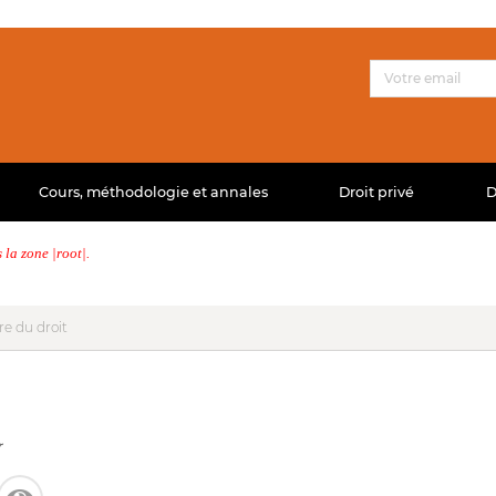
Cours, méthodologie et annales
Droit privé
D
la zone |root|.
re du droit
r