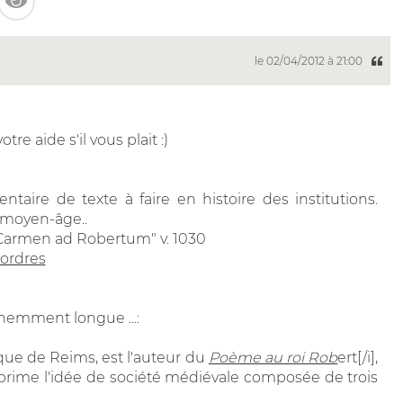
le 02/04/2012 à 21:00
re aide s'il vous plait :)
ntaire de texte à faire en histoire des institutions.
 moyen-âge..
n "Carmen ad Robertum
" v. 1030
 ordres
nemment longue ...:
que de Reims, est l'auteur du
Poème au roi Rob
ert[/i],
exprime l'idée de société médiévale composée de trois