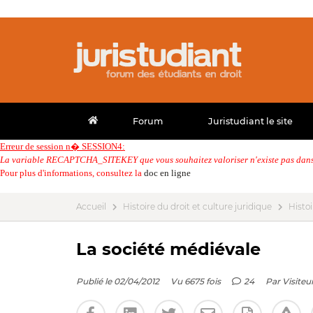
Forum
Juristudiant le site
Erreur de session n� SESSION4:
La variable RECAPTCHA_SITEKEY que vous souhaitez valoriser n'existe pas dans 
Pour plus d'informations, consultez la
doc en ligne
Accueil
Histoire du droit et culture juridique
Histoi
La société médiévale
Publié le 02/04/2012
Vu 6675 fois
24
Par
Visiteu