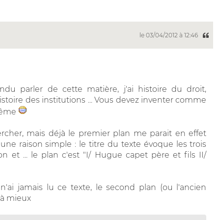
le 03/04/2012 à 12:46
ndu parler de cette matière, j'ai histoire du droit,
histoire des institutions ... Vous devez inventer comme
 même
ercher, mais déjà le premier plan me parait en effet
 raison simple : le titre du texte évoque les trois
et ... le plan c'est "I/ Hugue capet père et fils II/
'ai jamais lu ce texte, le second plan (ou l'ancien
jà mieux