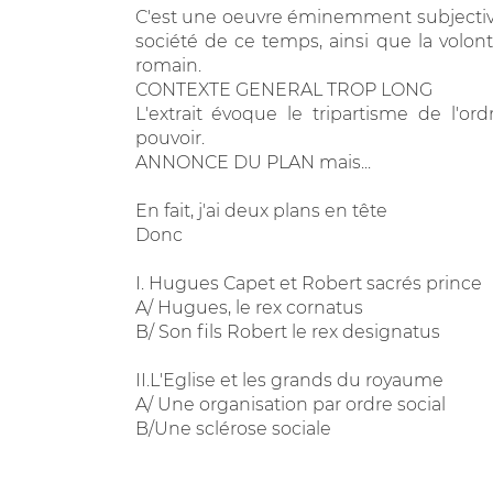
C'est une oeuvre éminemment subjective et
société de ce temps, ainsi que la volon
romain.
CONTEXTE GENERAL TROP LONG
L'extrait évoque le tripartisme de l'or
pouvoir.
ANNONCE DU PLAN mais...
En fait, j'ai deux plans en tête
Donc
I. Hugues Capet et Robert sacrés prince
A/ Hugues, le rex cornatus
B/ Son fils Robert le rex designatus
II.L'Eglise et les grands du royaume
A/ Une organisation par ordre social
B/Une sclérose sociale