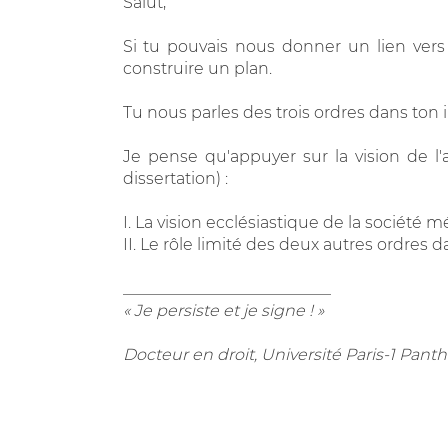
Salut,
Si tu pouvais nous donner un lien vers l
construire un plan.
Tu nous parles des trois ordres dans ton
Je pense qu'appuyer sur la vision de l
dissertation) :
I. La vision ecclésiastique de la société 
II. Le rôle limité des deux autres ordres 
__________________________
« Je persiste et je signe ! »
Docteur en droit, Université Paris-1 Pa