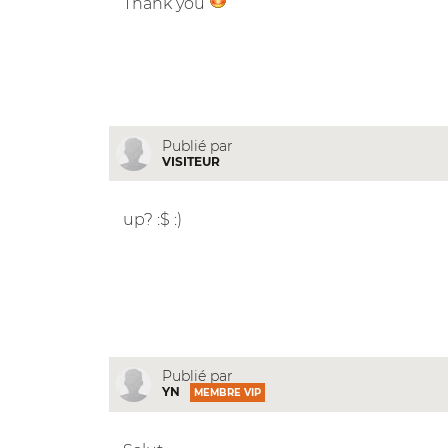
Thank you
Publié par
VISITEUR
up? :$ :)
Publié par
YN
MEMBRE VIP