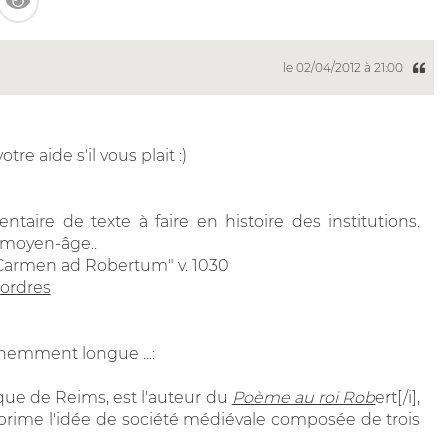
le 02/04/2012 à 21:00
re aide s'il vous plait :)
ntaire de texte à faire en histoire des institutions.
 moyen-âge..
n "Carmen ad Robertum
" v. 1030
 ordres
nemment longue ...:
que de Reims, est l'auteur du
Poème au roi Rob
ert[/i],
exprime l'idée de société médiévale composée de trois