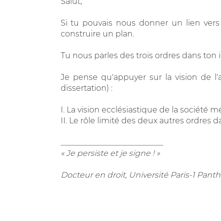
Salut,
Si tu pouvais nous donner un lien vers l
construire un plan.
Tu nous parles des trois ordres dans ton
Je pense qu'appuyer sur la vision de l
dissertation) :
I. La vision ecclésiastique de la société 
II. Le rôle limité des deux autres ordres 
__________________________
« Je persiste et je signe ! »
Docteur en droit, Université Paris-1 Pa