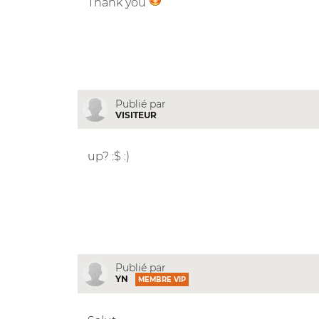
Thank you
Publié par
VISITEUR
up? :$ :)
Publié par
YN
MEMBRE VIP