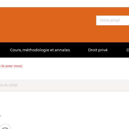
Cours, méthodologie et annales
Droit privé
D
la zone |root|.
re du droit
r