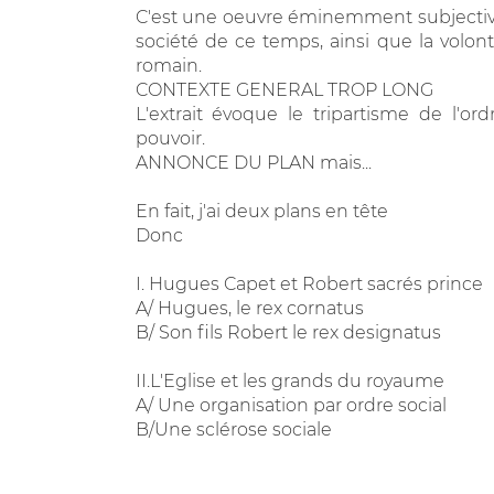
C'est une oeuvre éminemment subjective et
société de ce temps, ainsi que la volon
romain.
CONTEXTE GENERAL TROP LONG
L'extrait évoque le tripartisme de l'or
pouvoir.
ANNONCE DU PLAN mais...
En fait, j'ai deux plans en tête
Donc
I. Hugues Capet et Robert sacrés prince
A/ Hugues, le rex cornatus
B/ Son fils Robert le rex designatus
II.L'Eglise et les grands du royaume
A/ Une organisation par ordre social
B/Une sclérose sociale