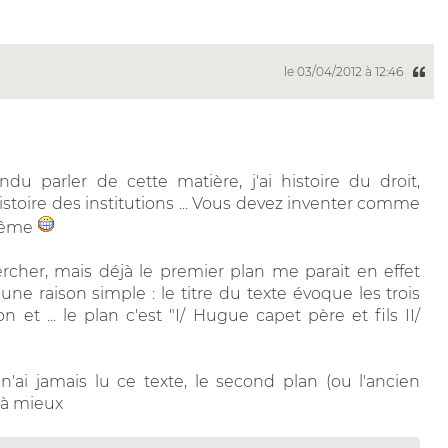
le 03/04/2012 à 12:46
ndu parler de cette matière, j'ai histoire du droit,
histoire des institutions ... Vous devez inventer comme
 même
ercher, mais déjà le premier plan me parait en effet
 raison simple : le titre du texte évoque les trois
et ... le plan c'est "I/ Hugue capet père et fils II/
'ai jamais lu ce texte, le second plan (ou l'ancien
jà mieux