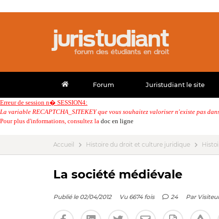
Forum
Juristudiant le site
Erreur de session n� SESSION4:
La variable RECAPTCHA_SITEKEY que vous souhaitez valoriser n'existe pas dans 
Pour plus d'informations, consultez la
doc en ligne
Accueil
Histoire du droit et culture juridique
Histoi
La société médiévale
Publié le 02/04/2012
Vu 6674 fois
24
Par
Visiteu