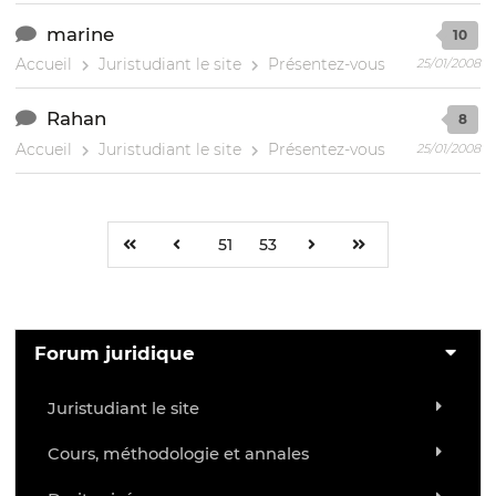
marine
10
Accueil
Juristudiant le site
Présentez-vous
25/01/2008
Rahan
8
Accueil
Juristudiant le site
Présentez-vous
25/01/2008
51
53
Forum juridique
Juristudiant le site
Cours, méthodologie et annales