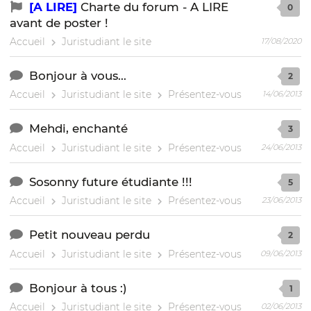
[A LIRE]
Charte du forum - A LIRE
0
avant de poster !
Accueil
Juristudiant le site
17/08/2020
Bonjour à vous...
2
Accueil
Juristudiant le site
Présentez-vous
14/06/2013
Mehdi, enchanté
3
Accueil
Juristudiant le site
Présentez-vous
24/06/2013
Sosonny future étudiante !!!
5
Accueil
Juristudiant le site
Présentez-vous
23/06/2013
Petit nouveau perdu
2
Accueil
Juristudiant le site
Présentez-vous
09/06/2013
Bonjour à tous :)
1
Accueil
Juristudiant le site
Présentez-vous
02/06/2013