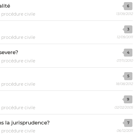
lité
6
 procédure civile
13/09/2012
3
 procédure civile
12/09/2011
severe?
4
 procédure civile
07/11/2010
5
 procédure civile
18/08/2012
9
 procédure civile
02/02/2005
ns la jurisprudence?
7
 procédure civile
06/12/2011