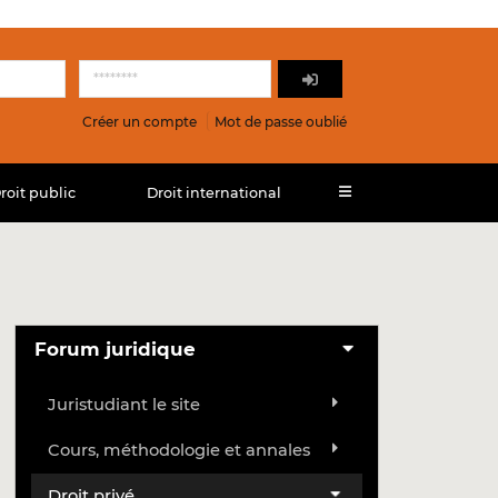
Créer un compte
Mot de passe oublié
roit public
Droit international
Forum juridique
Juristudiant le site
Cours, méthodologie et annales
Droit privé