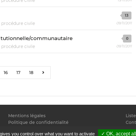
 procédure civile
13
 procédure civile
09/11/2011
stitutionnelle/communautaire
0
 procédure civile
09/11/2011
16
17
18
Mentions légales
List
Politique de confidentialité
Cont
Conditions générales d'utilisation
Flux
gives you control over what you want to activate
✓ OK, accept al