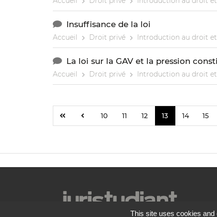
Accueil
Droit privé
Introduction au droit et
Insuffisance de la loi
Accueil
Droit privé
Introduction au droit et
La loi sur la GAV et la pression con
Accueil
Droit privé
Introduction au droit et
10
11
12
13
14
15
This site uses cookies and 