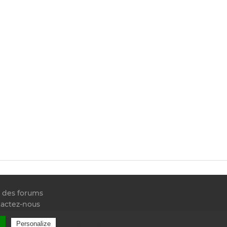
e des forums
actez-nous
 RSS
l
Privacy policy
Personalize