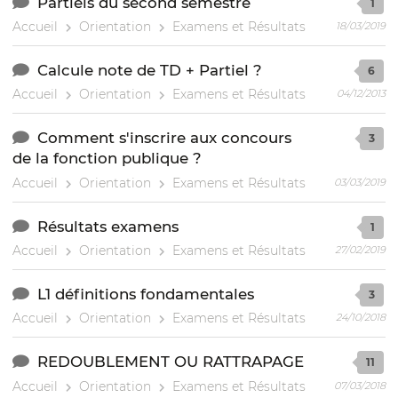
Partiels du second semestre
1
Accueil
Orientation
Examens et Résultats
18/03/2019
Calcule note de TD + Partiel ?
6
Accueil
Orientation
Examens et Résultats
04/12/2013
Comment s'inscrire aux concours
3
de la fonction publique ?
Accueil
Orientation
Examens et Résultats
03/03/2019
Résultats examens
1
Accueil
Orientation
Examens et Résultats
27/02/2019
L1 définitions fondamentales
3
Accueil
Orientation
Examens et Résultats
24/10/2018
REDOUBLEMENT OU RATTRAPAGE
11
Accueil
Orientation
Examens et Résultats
07/03/2018