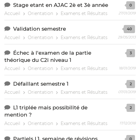
Stage etant en AJAC 2è et 3è année
0
Accueil
Orientation
Examens et Résultats
27/01/2019
Validation semestre
40
Accueil
Orientation
Examens et Résultats
29/05/2013
Échec à l'examen de la partie
3
théorique du C2i niveau 1
Accueil
Orientation
Examens et Résultats
18/01/2019
Défaillant semestre 1
2
Accueil
Orientation
Examens et Résultats
07/01/2019
L1 triplée mais possibilité de
2
mention ?
Accueil
Orientation
Examens et Résultats
17/12/2018
Partiels L1, semaine de révisions.
0