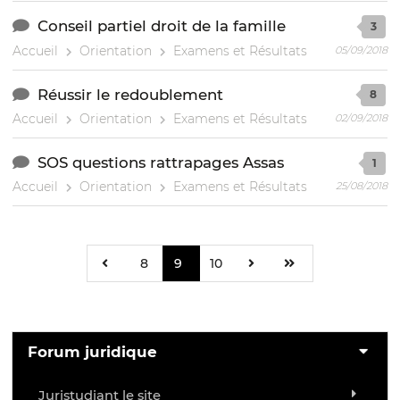
Conseil partiel droit de la famille
3
Accueil
Orientation
Examens et Résultats
05/09/2018
Réussir le redoublement
8
Accueil
Orientation
Examens et Résultats
02/09/2018
SOS questions rattrapages Assas
1
Accueil
Orientation
Examens et Résultats
25/08/2018
8
9
10
Forum juridique
Juristudiant le site