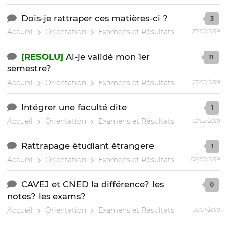
Dois-je rattraper ces matières-ci ?
3
Accueil
Orientation
Examens et Résultats
23/02/2019
[RESOLU]
Ai-je validé mon 1er
11
semestre?
Accueil
Orientation
Examens et Résultats
13/02/2019
Intégrer une faculté dite
1
Accueil
Orientation
Examens et Résultats
12/02/2019
Rattrapage étudiant étrangere
1
Accueil
Orientation
Examens et Résultats
08/02/2019
CAVEJ et CNED la différence? les
0
notes? les exams?
Accueil
Orientation
Examens et Résultats
31/01/2019