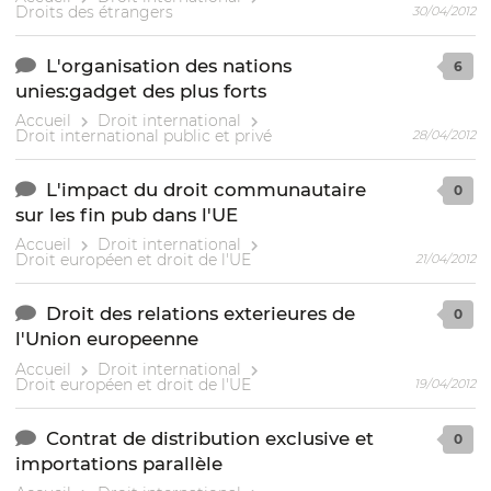
Droits des étrangers
30/04/2012
L'organisation des nations
6
unies:gadget des plus forts
Accueil
Droit international
Droit international public et privé
28/04/2012
L'impact du droit communautaire
0
sur les fin pub dans l'UE
Accueil
Droit international
Droit européen et droit de l'UE
21/04/2012
Droit des relations exterieures de
0
l'Union europeenne
Accueil
Droit international
Droit européen et droit de l'UE
19/04/2012
Contrat de distribution exclusive et
0
importations parallèle