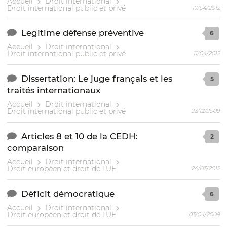
Accueil
Droit international
Droit international public et privé
17/04/2012
Legitime défense préventive
6
Accueil
Droit international
Droit international public et privé
11/04/2012
Dissertation: Le juge français et les
5
traités internationaux
Accueil
Droit international
Droit international public et privé
23/12/2009
Articles 8 et 10 de la CEDH:
2
comparaison
Accueil
Droit international
Droit européen et droit de l'UE
24/03/2012
Déficit démocratique
6
Accueil
Droit international
Droit européen et droit de l'UE
03/04/2009