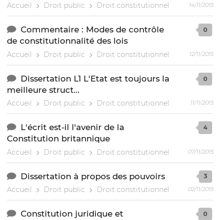
Accueil
Droit public
Droit constitutionnel
14/11/2015
Commentaire : Modes de contrôle
0
de constitutionnalité des lois
Accueil
Droit public
Droit constitutionnel
12/11/2015
Dissertation L1 L'Etat est toujours la
0
meilleure struct...
Accueil
Droit public
Droit constitutionnel
11/11/2015
L'écrit est-il l'avenir de la
4
Constitution britannique
Accueil
Droit public
Droit constitutionnel
07/11/2015
Dissertation à propos des pouvoirs
3
Accueil
Droit public
Droit constitutionnel
02/11/2015
Constitution juridique et
0