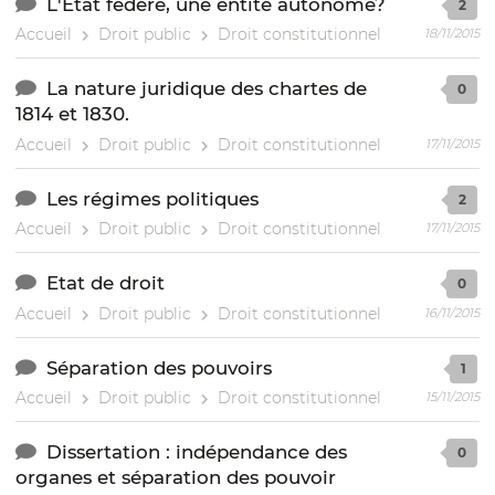
L'Etat fédéré, une entité autonome?
2
Accueil
Droit public
Droit constitutionnel
18/11/2015
La nature juridique des chartes de
0
1814 et 1830.
Accueil
Droit public
Droit constitutionnel
17/11/2015
Les régimes politiques
2
Accueil
Droit public
Droit constitutionnel
17/11/2015
Etat de droit
0
Accueil
Droit public
Droit constitutionnel
16/11/2015
Séparation des pouvoirs
1
Accueil
Droit public
Droit constitutionnel
15/11/2015
Dissertation : indépendance des
0
organes et séparation des pouvoir