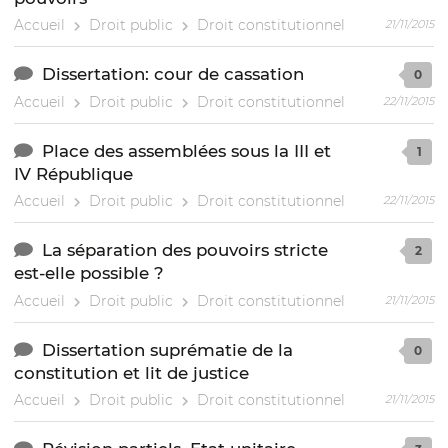
Accueil
Droit public
Droit constitutionnel
21/11/2015
Dissertation: cour de cassation
0
Accueil
Droit public
Droit constitutionnel
22/11/2015
Place des assemblées sous la III et
1
IV République
Accueil
Droit public
Droit constitutionnel
22/11/2015
La séparation des pouvoirs stricte
2
est-elle possible ?
Accueil
Droit public
Droit constitutionnel
21/11/2015
Dissertation suprématie de la
0
constitution et lit de justice
Accueil
Droit public
Droit constitutionnel
21/11/2015