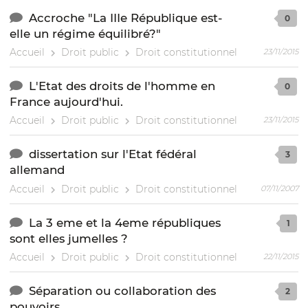
Accroche "La IIIe République est-
0
elle un régime équilibré?"
Accueil
Droit public
Droit constitutionnel
23/11/2015
L'Etat des droits de l'homme en
0
France aujourd'hui.
Accueil
Droit public
Droit constitutionnel
23/11/2015
dissertation sur l'Etat fédéral
3
allemand
Accueil
Droit public
Droit constitutionnel
07/11/2007
La 3 eme et la 4eme républiques
1
sont elles jumelles ?
Accueil
Droit public
Droit constitutionnel
22/11/2015
Séparation ou collaboration des
2
pouvoirs