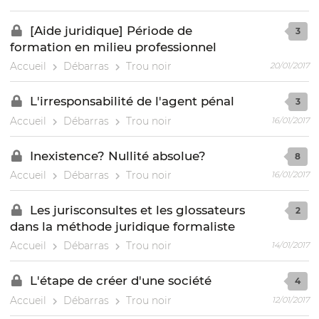
[Aide juridique] Période de
3
formation en milieu professionnel
Accueil
Débarras
Trou noir
20/01/2017
L'irresponsabilité de l'agent pénal
3
Accueil
Débarras
Trou noir
16/01/2017
Inexistence? Nullité absolue?
8
Accueil
Débarras
Trou noir
16/01/2017
Les jurisconsultes et les glossateurs
2
dans la méthode juridique formaliste
Accueil
Débarras
Trou noir
14/01/2017
L'étape de créer d'une société
4
Accueil
Débarras
Trou noir
12/01/2017