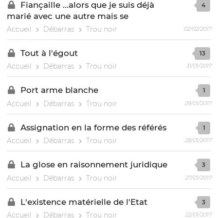
Fiançaille ...alors que je suis déjà
4
marié avec une autre mais se
Accueil
Débarras
Trou noir
02/02/2017
Tout à l'égout
13
Accueil
Débarras
Trou noir
31/01/2017
Port arme blanche
1
Accueil
Débarras
Trou noir
29/01/2017
Assignation en la forme des référés
1
Accueil
Débarras
Trou noir
28/01/2017
La glose en raisonnement juridique
3
Accueil
Débarras
Trou noir
27/01/2017
L'existence matérielle de l'Etat
3
Accueil
Débarras
Trou noir
22/01/2017