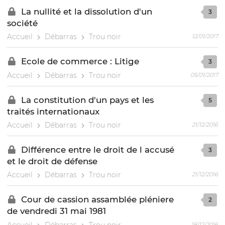
La nullité et la dissolution d'un
3
société
Accueil
Débarras
Trou noir
12/01/2017
Ecole de commerce : Litige
3
Accueil
Débarras
Trou noir
05/01/2017
La constitution d'un pays et les
5
traités internationaux
Accueil
Débarras
Trou noir
21/12/2016
Différence entre le droit de l accusé
3
et le droit de défense
Accueil
Débarras
Trou noir
21/12/2016
Cour de cassion assamblée pléniere
2
de vendredi 31 mai 1981
Accueil
Débarras
Trou noir
18/12/2016