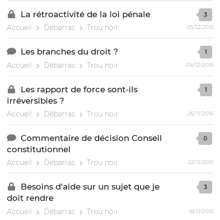
La rétroactivité de la loi pénale
3
Accueil
Débarras
Trou noir
05/12/2016
Les branches du droit ?
1
Accueil
Débarras
Trou noir
04/12/2016
Les rapport de force sont-ils
1
irréversibles ?
Accueil
Débarras
Trou noir
26/11/2016
Commentaire de décision Conseil
0
constitutionnel
Accueil
Débarras
Trou noir
22/11/2016
Besoins d'aide sur un sujet que je
3
doit rendre
Accueil
Débarras
Trou noir
18/11/2016