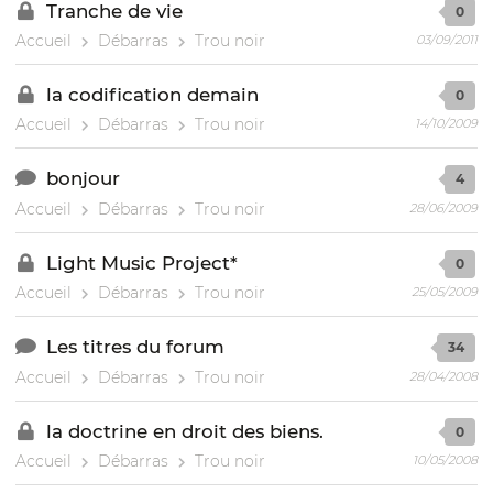
Tranche de vie
0
Accueil
Débarras
Trou noir
03/09/2011
la codification demain
0
Accueil
Débarras
Trou noir
14/10/2009
bonjour
4
Accueil
Débarras
Trou noir
28/06/2009
Light Music Project*
0
Accueil
Débarras
Trou noir
25/05/2009
Les titres du forum
34
Accueil
Débarras
Trou noir
28/04/2008
la doctrine en droit des biens.
0
Accueil
Débarras
Trou noir
10/05/2008