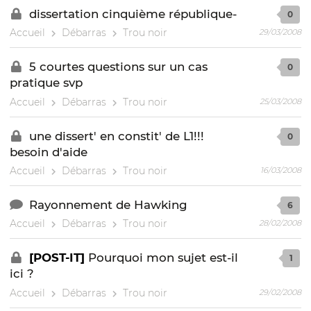
dissertation cinquième république-
0
Accueil
Débarras
Trou noir
29/03/2008
5 courtes questions sur un cas
0
pratique svp
Accueil
Débarras
Trou noir
25/03/2008
une dissert' en constit' de L1!!!
0
besoin d'aide
Accueil
Débarras
Trou noir
16/03/2008
Rayonnement de Hawking
6
Accueil
Débarras
Trou noir
28/02/2008
[POST-IT]
Pourquoi mon sujet est-il
1
ici ?
Accueil
Débarras
Trou noir
29/02/2008