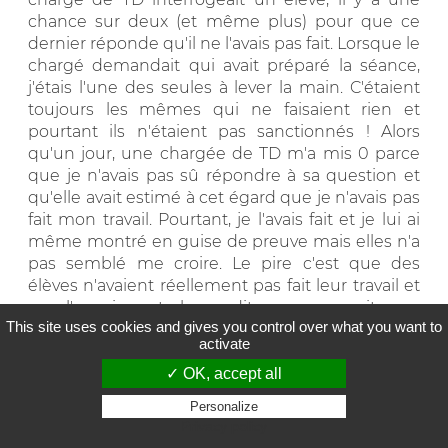
chance sur deux (et même plus) pour que ce
dernier réponde qu'il ne l'avais pas fait. Lorsque le
chargé demandait qui avait préparé la séance,
j'étais l'une des seules à lever la main. C'étaient
toujours les mêmes qui ne faisaient rien et
pourtant ils n'étaient pas sanctionnés ! Alors
qu'un jour, une chargée de TD m'a mis 0 parce
que je n'avais pas sû répondre à sa question et
qu'elle avait estimé à cet égard que je n'avais pas
fait mon travail. Pourtant, je l'avais fait et je lui ai
même montré en guise de preuve mais elles n'a
pas semblé me croire. Le pire c'est que des
élèves n'avaient réellement pas fait leur travail et
que l'enseignante leur a dit que ca passait pour
This site uses cookies and gives you control over what you want to
cette fois.
activate
J'ai trouvé cette situation vraiment injuste mais je
✓ OK, accept all
n'ai bien entendu rien dit !
Personalize
Privacy policy
__________________________