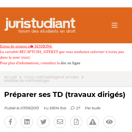
Erreur de session n� SESSION4:
La variable RECAPTCHA_SITEKEY que vous souhaitez valoriser n'existe pas
dans la zone |root|.
Pour plus d'informations, consultez la
doc en ligne
Accueil
Cours, méthodologie et annales
Modèles de méthodologie
Préparer ses TD (travaux dirigés)
Publié le 07/09/2013
Vu 59514 fois
27
Par
bulle