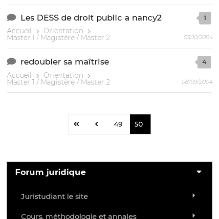
Les DESS de droit public a nancy2
1
Accueil
Orientation
Master 1 / Magistère / Master 2
05/10/2004
redoubler sa maîtrise
4
Accueil
Orientation
Master 1 / Magistère / Master 2
08/09/2004
49
50
Forum juridique
Juristudiant le site
Cours, méthodologie et annales