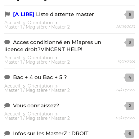
[A LIRE]
Liste d'attente master
5
Accueil
Orientation
Master 1 / Magistère / Master 2
28/06/2023
Acces conditionné en M1apres un
3
licence droit?VINCENT HELP!
Accueil
Orientation
Master 1 / Magistère / Master 2
10/10/2005
Bac + 4 ou Bac + 5 ?
4
Accueil
Orientation
Master 1 / Magistère / Master 2
24/08/2005
Vous connaissez?
2
Accueil
Orientation
Master 1 / Magistère / Master 2
07/08/2005
Infos sur les MasterZ : DROIT
6