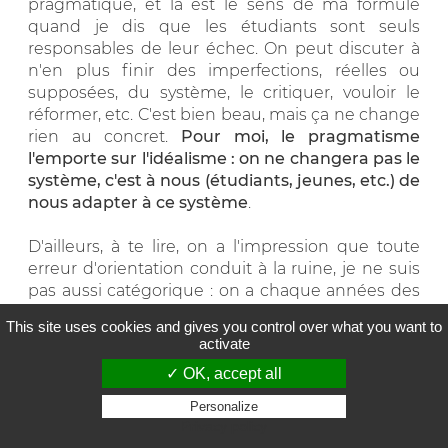
pragmatique, et là est le sens de ma formule
quand je dis que les étudiants sont seuls
responsables de leur échec. On peut discuter à
n'en plus finir des imperfections, réelles ou
supposées, du système, le critiquer, vouloir le
réformer, etc. C'est bien beau, mais ça ne change
rien au concret.
Pour moi, le pragmatisme
l'emporte sur l'idéalisme : on ne changera pas le
système, c'est à nous (étudiants, jeunes, etc.) de
nous adapter à ce système
.
D'ailleurs, à te lire, on a l'impression que toute
erreur d'orientation conduit à la ruine, je ne suis
pas aussi catégorique : on a chaque années des
dizaines d'étudiants qui ont un ou deux ans de
This site uses cookies and gives you control over what you want to
retard, qui ont été en filière X ou formation Y
activate
avant de venir en droit (l'inverse marche aussi) et
✓ OK, accept all
ils s'en sortiront très bien. Perdre une ou deux
années, ce n'est pas dramatique, mais on en
Personalize
revient à mon point de départ : la réussite est
Privacy policy
conditionnée aux exigences du système.