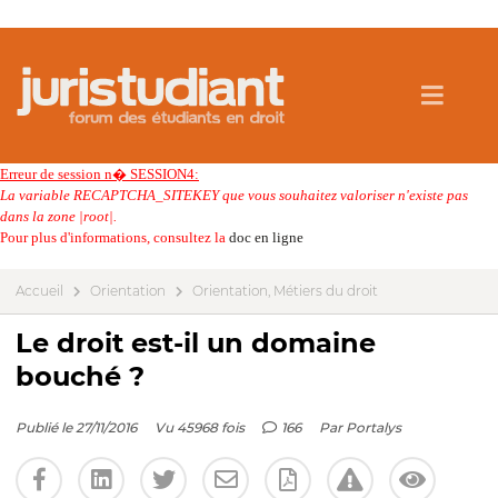
Erreur de session n� SESSION4:
La variable RECAPTCHA_SITEKEY que vous souhaitez valoriser n'existe pas
dans la zone |root|.
Pour plus d'informations, consultez la
doc en ligne
Accueil
Orientation
Orientation, Métiers du droit
Le droit est-il un domaine
bouché ?
Publié le 27/11/2016
Vu 45968 fois
166
Par
Portalys