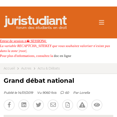
Erreur de session n� SESSION4:
La variable RECAPTCHA_SITEKEY que vous souhaitez valoriser n'existe pas
dans la zone |root|.
Pour plus d'informations, consultez la
doc en ligne
Accueil
Autres
Actu & Débats
Grand débat national
Publié le 14/01/2019
Vu 9060 fois
60
Par
Lorella