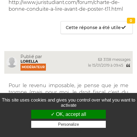
http://www.juristudiant.com/forum/charte-de-
bonne-conduite-a-lire-avant-de-poster-t11.html
0
Cette réponse a été utile
Publié par
3138 messages
LORELLA
le 15/01/2019 à 09:45
MODÉRATEUR
Pour le revenu imposable, je pense que je me
trompe (mais pour moi, le droit fiscal c'est du
chinois). En lisant un article décryptage, il faut
This site uses cookies and gives you control over what you want to
activate
distinguer le revenu brut global, le revenu net
global et le revenu net imposable :
✓ OK, accept all
Personalize
https://www.lafinancepourtous.com/pratique/im
Privacy policy
pots/l-impot-sur-le-revenu/comprendre-le-