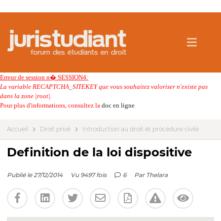
Erreur de session n� SESSION4:
La variable RECAPTCHA_SITEKEY que vous souhaitez valoriser n'existe pas
dans la zone |root|.
Pour plus d'informations, consultez la
doc en ligne
Accueil
Droit privé
Introduction au droit et procédure civile
Definition de la loi dispositive
Publié le 27/12/2014
Vu 9497 fois
6
Par
Thelara