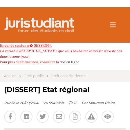
Erreur de session n� SESSION4:
La variable RECAPTCHA_SITEKEY que vous souhaitez valoriser n'existe pas
dans la zone |root|.
Pour plus d'informations, consultez la
doc en ligne
Accueil
Droit public
Droit constitutionnel
[DISSERT] Etat régional
Publié le 26/09/2014
Vu 9949 fois
12
Par
Maureen Plaire