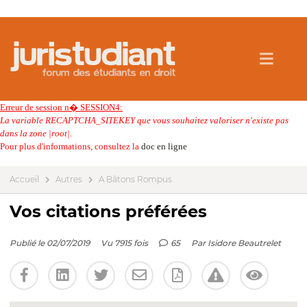
Erreur de session n� SESSION4:
La variable RECAPTCHA_SITEKEY que vous souhaitez valoriser n'existe pas
dans la zone |root|.
Pour plus d'informations, consultez la
doc en ligne
Accueil
Autres
A Bâtons Rompus
Vos citations préférées
Publié le 02/07/2019
Vu 7915 fois
65
Par
Isidore Beautrelet