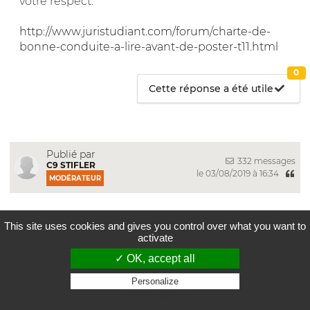
votre respect.
http://www.juristudiant.com/forum/charte-de-
bonne-conduite-a-lire-avant-de-poster-t11.html
0
Cette réponse a été utile
Publié par
332 messages
C9 STIFLER
le 03/08/2019 à 16:34
MODÉRATEUR
Bonjour,
This site uses cookies and gives you control over what you want to
activate
✓ OK, accept all
" La clémence n'est rien qu'un meurtre, si elle
Personalize
absout ceux qui tuent "
Shakespeare
,
Roméo et
Privacy policy