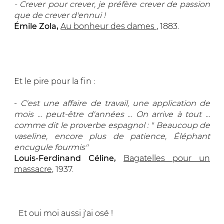
-
Crever pour crever, je préfère crever de passion
que de crever d'ennui !
Émile Zola,
Au bonheur des dames
, 1883.
Et le pire pour la fin :
-
C'est une affaire de travail, une application de
mois ... peut-être d'années ... On arrive à tout ...
comme dit le proverbe espagnol : " Beaucoup de
vaseline, encore plus de patience, Éléphant
encugule fourmis"
Louis-Ferdinand Céline,
Bagatelles pour un
massacre,
1937.
)
Et oui moi aussi j'ai osé !