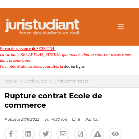
Erreur de session n� SESSION4:
La variable RECAPTCHA_SITEKEY que vous souhaitez valoriser n'existe pas
dans la zone |root|.
Pour plus d'informations, consultez la
doc en ligne
Accueil
Droit public
Droit administratif
Rupture contrat Ecole de
commerce
Publié le 27/11/2022
Vu 4430 fois
8
Par
Xav