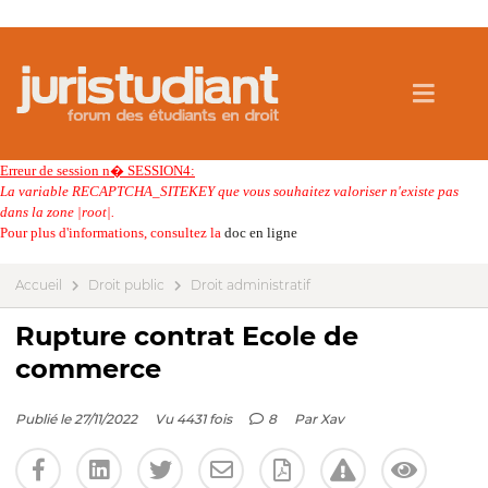
Erreur de session n� SESSION4:
La variable RECAPTCHA_SITEKEY que vous souhaitez valoriser n'existe pas
dans la zone |root|.
Pour plus d'informations, consultez la
doc en ligne
Accueil
Droit public
Droit administratif
Rupture contrat Ecole de
commerce
Publié le 27/11/2022
Vu 4431 fois
8
Par
Xav