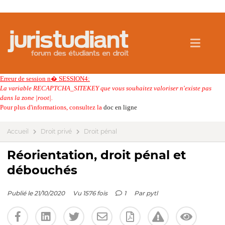
Erreur de session n� SESSION4:
La variable RECAPTCHA_SITEKEY que vous souhaitez valoriser n'existe pas
dans la zone |root|.
Pour plus d'informations, consultez la
doc en ligne
Accueil
Droit privé
Droit pénal
Réorientation, droit pénal et
débouchés
Publié le 21/10/2020
Vu 1576 fois
1
Par
pytl