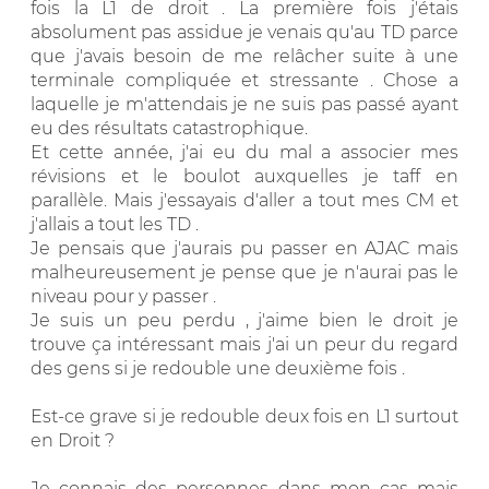
fois la L1 de droit . La première fois j'étais
absolument pas assidue je venais qu'au TD parce
que j'avais besoin de me relâcher suite à une
terminale compliquée et stressante . Chose a
laquelle je m'attendais je ne suis pas passé ayant
eu des résultats catastrophique.
Et cette année, j'ai eu du mal a associer mes
révisions et le boulot auxquelles je taff en
parallèle. Mais j'essayais d'aller a tout mes CM et
j'allais a tout les TD .
Je pensais que j'aurais pu passer en AJAC mais
malheureusement je pense que je n'aurai pas le
niveau pour y passer .
Je suis un peu perdu , j'aime bien le droit je
trouve ça intéressant mais j'ai un peur du regard
des gens si je redouble une deuxième fois .
Est-ce grave si je redouble deux fois en L1 surtout
en Droit ?
Je connais des personnes dans mon cas mais