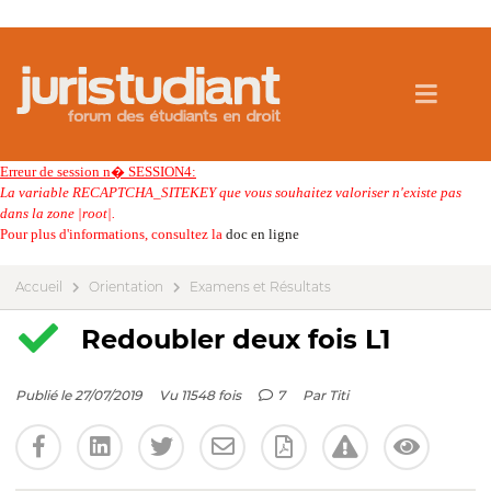
Erreur de session n� SESSION4:
La variable RECAPTCHA_SITEKEY que vous souhaitez valoriser n'existe pas
dans la zone |root|.
Pour plus d'informations, consultez la
doc en ligne
Accueil
Orientation
Examens et Résultats
Redoubler deux fois L1
Publié le 27/07/2019
Vu 11548 fois
7
Par
Titi