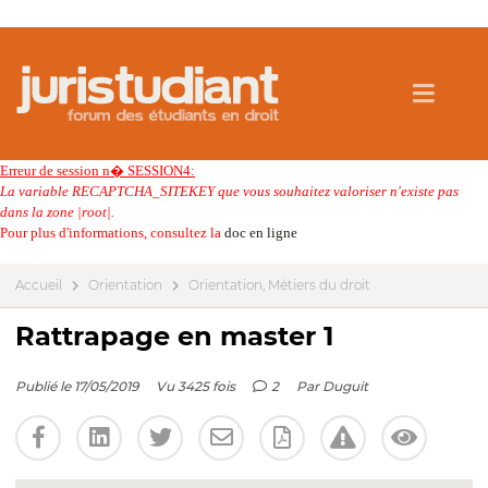
Erreur de session n� SESSION4:
La variable RECAPTCHA_SITEKEY que vous souhaitez valoriser n'existe pas
dans la zone |root|.
Pour plus d'informations, consultez la
doc en ligne
Accueil
Orientation
Orientation, Métiers du droit
Rattrapage en master 1
Publié le 17/05/2019
Vu 3425 fois
2
Par
Duguit