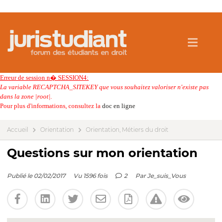
Erreur de session n� SESSION4:
La variable RECAPTCHA_SITEKEY que vous souhaitez valoriser n'existe pas
dans la zone |root|.
Pour plus d'informations, consultez la
doc en ligne
Accueil
Orientation
Orientation, Métiers du droit
Questions sur mon orientation
Publié le 02/02/2017
Vu 1596 fois
2
Par
Je_suis_Vous