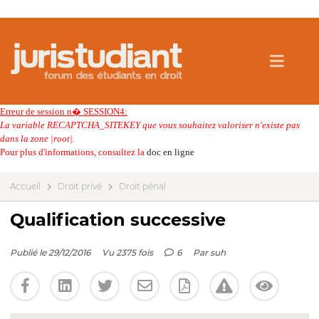
Erreur de session n� SESSION4:
La variable RECAPTCHA_SITEKEY que vous souhaitez valoriser n'existe pas
dans la zone |root|.
Pour plus d'informations, consultez la
doc en ligne
Accueil
Droit privé
Droit pénal
Qualification successive
Publié le 29/12/2016
Vu 2375 fois
6
Par
suh