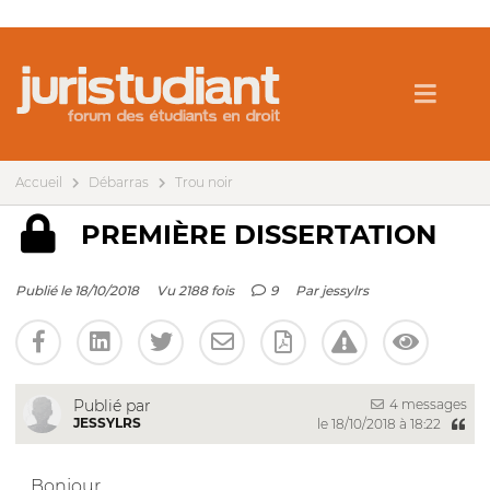
Accueil
Débarras
Trou noir
PREMIÈRE DISSERTATION
Publié le 18/10/2018
Vu 2188 fois
9
Par
jessylrs
4 messages
Publié par
JESSYLRS
le 18/10/2018 à 18:22
Bonjour,