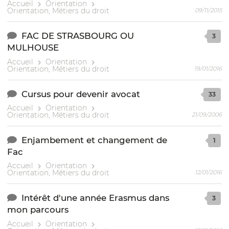
Accueil
Orientation
Orientation, Métiers du droit
09/11/2015
FAC DE STRASBOURG OU
3
MULHOUSE
Accueil
Orientation
Orientation, Métiers du droit
19/01/2016
Cursus pour devenir avocat
33
Accueil
Orientation
Orientation, Métiers du droit
21/09/2006
Enjambement et changement de
1
Fac
Accueil
Orientation
Orientation, Métiers du droit
12/01/2016
Intérêt d'une année Erasmus dans
3
mon parcours
Accueil
Orientation