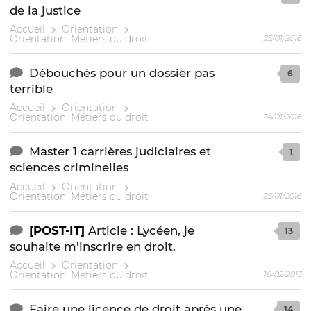
de la justice
Accueil
Orientation
Orientation, Métiers du droit
25/01/2016
Débouchés pour un dossier pas
6
terrible
Accueil
Orientation
Orientation, Métiers du droit
24/01/2016
Master 1 carrières judiciaires et
1
sciences criminelles
Accueil
Orientation
Orientation, Métiers du droit
23/01/2016
[POST-IT]
Article : Lycéen, je
13
souhaite m'inscrire en droit.
Accueil
Orientation
Orientation, Métiers du droit
16/02/2013
Faire une licence de droit après une
14