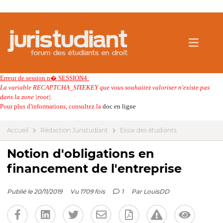
Erreur de session n� SESSION4:
La variable RECAPTCHA_SITEKEY que vous souhaitez valoriser n'existe pas
dans la zone |root|.
Pour plus d'informations, consultez la
doc en ligne
Accueil
Rédaction Juristudiant
Essai des étudiants
Notion d'obligations en
financement de l'entreprise
Publié le 20/11/2019
Vu 1709 fois
1
Par
LouisDD