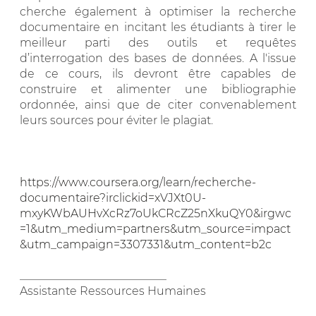
cherche également à optimiser la recherche
documentaire en incitant les étudiants à tirer le
meilleur parti des outils et requêtes
d’interrogation des bases de données. A l'issue
de ce cours, ils devront être capables de
construire et alimenter une bibliographie
ordonnée, ainsi que de citer convenablement
leurs sources pour éviter le plagiat.
https://www.coursera.org/learn/recherche-
documentaire?irclickid=xVJXt0U-
mxyKWbAUHvXcRz7oUkCRcZ25nXkuQY0&irgwc
=1&utm_medium=partners&utm_source=impact
&utm_campaign=3307331&utm_content=b2c
__________________________
Assistante Ressources Humaines