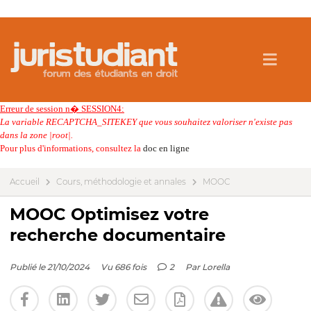
Erreur de session n� SESSION4:
La variable RECAPTCHA_SITEKEY que vous souhaitez valoriser n'existe pas
dans la zone |root|.
Pour plus d'informations, consultez la
doc en ligne
Accueil
Cours, méthodologie et annales
MOOC
MOOC Optimisez votre
recherche documentaire
Publié le 21/10/2024
Vu 686 fois
2
Par
Lorella