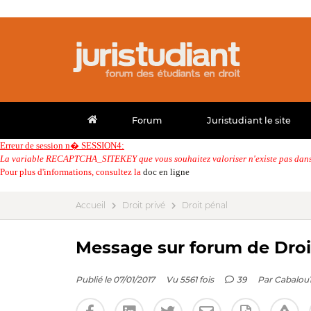
Forum
Juristudiant le site
Erreur de session n� SESSION4:
La variable RECAPTCHA_SITEKEY que vous souhaitez valoriser n'existe pas dans 
Pour plus d'informations, consultez la
doc en ligne
Accueil
Droit privé
Droit pénal
Message sur forum de Droit
Publié le 07/01/2017
Vu 5561 fois
39
Par
Cabalou