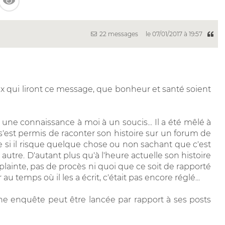
22 messages
le 07/01/2017 à 19:57
 qui liront ce message, que bonheur et santé soient
 une connaissance à moi à un soucis... Il a été mêlé à
l s'est permis de raconter son histoire sur un forum de
de si il risque quelque chose ou non sachant que c'est
 autre. D'autant plus qu'à l'heure actuelle son histoire
e plainte, pas de procès ni quoi que ce soit de rapporté
r au temps où il les a écrit, c'était pas encore réglé...
une enquête peut être lancée par rapport à ses posts