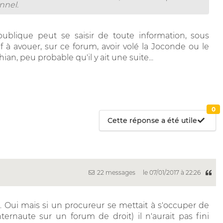
nnel.
publique peut se saisir de toute information, sous
f à avouer, sur ce forum, avoir volé la Joconde ou le
n, peu probable qu'il y ait une suite...
0
Cette réponse a été utile
22 messages
le 07/01/2017 à 22:26
. Oui mais si un procureur se mettait à s'occuper de
ernaute sur un forum de droit) il n'aurait pas fini