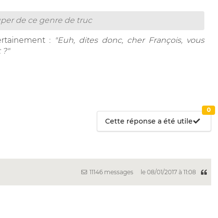
uper de ce genre de truc
certainement :
"Euh, dites donc, cher François, vous
 ?"
0
Cette réponse a été utile
11146 messages
le 08/01/2017 à 11:08