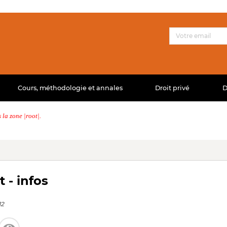
Cours, méthodologie et annales
Droit privé
D
la zone |root|.
 - infos
12