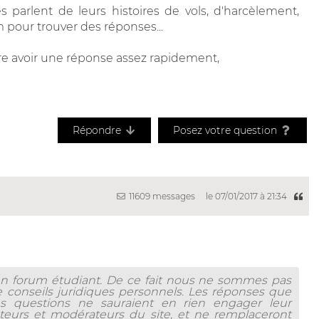
arlent de leurs histoires de vols, d'harcèlement,
 pour trouver des réponses...
père avoir une réponse assez rapidement,
Répondre
Posez votre question
11609 messages
le 07/01/2017 à 21:34
 un forum étudiant. De ce fait nous ne sommes pas
 conseils juridiques personnels. Les réponses que
les questions ne sauraient en rien engager leur
ateurs et modérateurs du site, et ne remplaceront