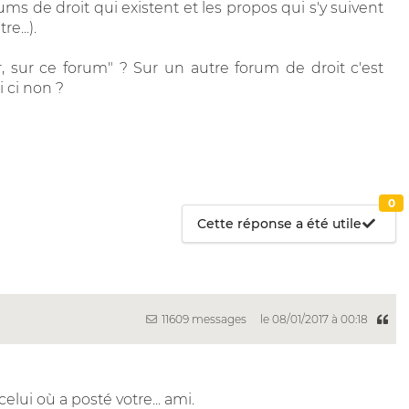
ms de droit qui existent et les propos qui s'y suivent
e...).
, sur ce forum" ? Sur un autre forum de droit c'est
i ci non ?
0
Cette réponse a été utile
11609 messages
le 08/01/2017 à 00:18
elui où a posté votre... ami.