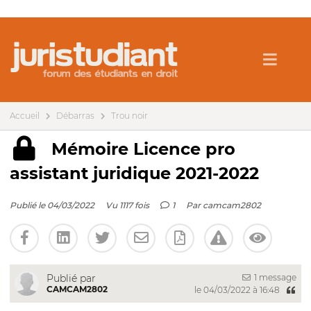
Accueil
Débarras
Trou noir
Mémoire Licence pro
assistant juridique 2021-2022
Publié le 04/03/2022
Vu 1117 fois
1
Par
camcam2802
1 message
Publié par
CAMCAM2802
le 04/03/2022 à 16:48