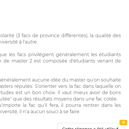
larité (3 facs de province différentes), la qualité des
ersité à l'autre.
 que les facs privilégient généralement les étudiants
n de master 2 est composée d'étudiants venant de
a généralement aucune idée du master qu'on souhaite
sters réputés. S'orienter vers la fac dans laquelle on
 études est un bon choix. Il vaut mieux avoir de bons
putée" que des résultats moyens dans une fac cotée.
importe la fac qu'il fera, il pourra rentrer dans les
rsité, il n'a aucun souci à se faire.
0
Cette réponse a été utile