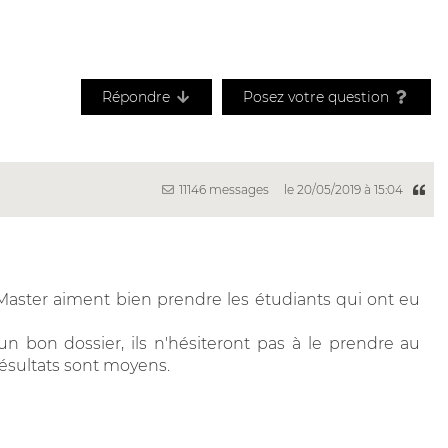
Répondre
Posez votre question
11146 messages
le 20/05/2019 à 15:04
Master aiment bien prendre les étudiants qui ont eu
un bon dossier, ils n'hésiteront pas à le prendre au
résultats sont moyens.