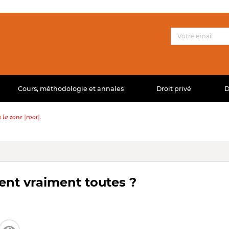
Cours, méthodologie et annales
Droit privé
D
la zone |root|.
lent vraiment toutes ?