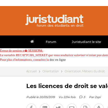
Forum
Juristudiant le site
Erreur de session n� SESSION4:
La variable RECAPTCHA_SITEKEY que vous souhaitez valoriser n'existe pas dans 
Pour plus d'informations, consultez la
doc en ligne
Accueil
Orientation
Orientation, Métiers du droit
Les licences de droit se va
Publié le 20/05/2019
Vu 2214 fois
3
Par
2spi