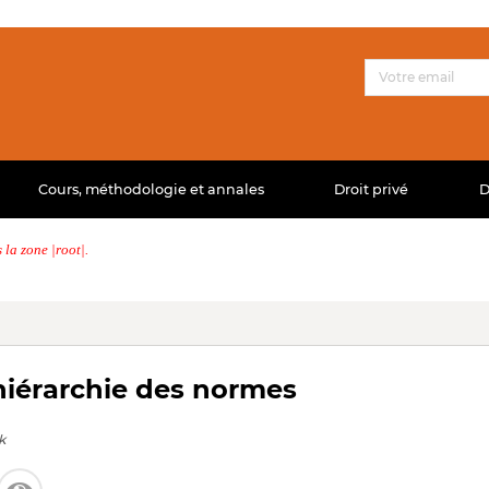
Cours, méthodologie et annales
Droit privé
D
la zone |root|.
 hiérarchie des normes
k