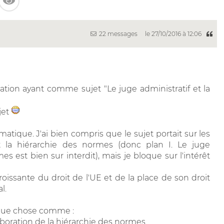
22 messages
le 27/10/2016 à 12:06
tation ayant comme sujet "Le juge administratif et la
jet
matique. J'ai bien compris que le sujet portait sur les
et la hiérarchie des normes (donc plan I. Le juge
mes est bien sur interdit), mais je bloque sur l'intérêt
roissante du droit de l'UE et de la place de son droit
l.
elque chose comme :
laboration de la hiérarchie des normes