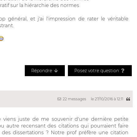
tratif sur la hiérarchie des normes
p général, et j'ai l'impression de rater le véritable
strant.
Répondre
Posez votre question
22 messages
le 27/10/2016 à 12:11
e viens juste de me souvenir d'une dernière petite
ou autre recensant des citations qui pourraient faire
o des dissertations ? Notre prof préfère une citation