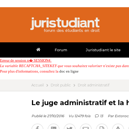
Forum
Juristudiant le site
Erreur de session n� SESSION4:
La variable RECAPTCHA_SITEKEY que vous souhaitez valoriser n'existe pas dans 
Pour plus d'informations, consultez la
doc en ligne
Accueil
Droit public
Droit administratif
Le juge administratif et la
Publié le 27/10/2016
Vu 12479 fois
13
Par
Extoroc