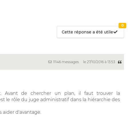
0
Cette réponse a été utile
11146 messages
le 27/10/2016 à 13:53
vant de chercher un plan, il faut trouver la
st le rôle du juge administratif dans la hiérarchie des
s aider d'avantage.