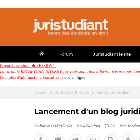
Forum
Juristudiant le site
Erreur de session n� SESSION4:
La variable RECAPTCHA_SITEKEY que vous souhaitez valoriser n'existe pas dans 
Pour plus d'informations, consultez la
doc en ligne
Accueil
Juristudiant le site
Vie de Juristudiant
Lancement d'un blog jurid
Publié le 09/08/2018
Vu 4542 fois
22
Par
Jordan