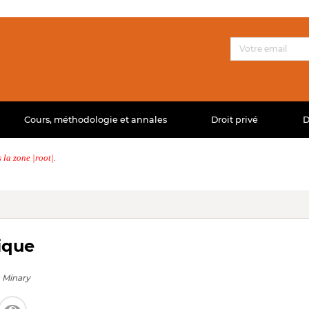
Cours, méthodologie et annales
Droit privé
D
la zone |root|.
ique
 Minary