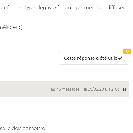
ateforme type legavox.fr qui permet de diffuser
liorer ; )
0
Cette réponse a été utile
43 messages
le 09/08/2018 à 21:03
sé je dois admettre.