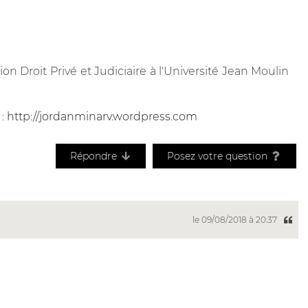
on Droit Privé et Judiciaire à l'Université Jean Moulin
 :
http://jordanminarv.wordpress.com
Répondre
Posez votre question
le 09/08/2018 à 20:37