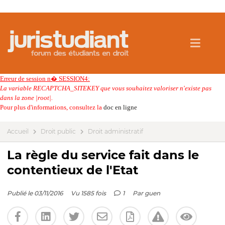
Erreur de session n� SESSION4:
La variable RECAPTCHA_SITEKEY que vous souhaitez valoriser n'existe pas
dans la zone |root|.
Pour plus d'informations, consultez la
doc en ligne
Accueil
Droit public
Droit administratif
La règle du service fait dans le
contentieux de l'Etat
Publié le 03/11/2016
Vu 1585 fois
1
Par
guen