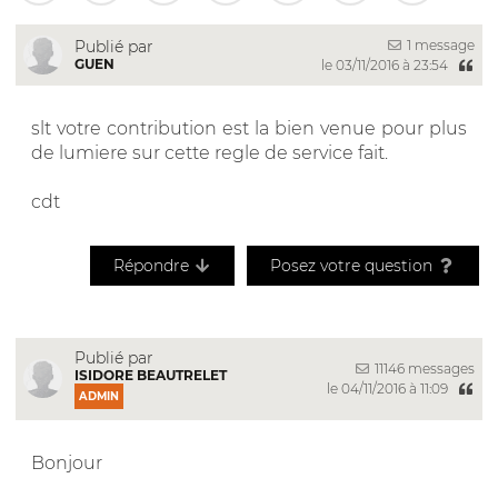
1 message
Publié par
GUEN
le 03/11/2016 à 23:54
slt votre contribution est la bien venue pour plus
de lumiere sur cette regle de service fait.
cdt
Répondre
Posez votre question
Publié par
11146 messages
ISIDORE BEAUTRELET
le 04/11/2016 à 11:09
ADMIN
Bonjour