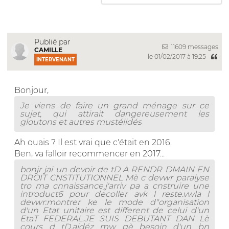
Publié par
11609 messages
CAMILLE
le 01/02/2017 à 19:25
INTERVENANT
Bonjour,
Je viens de faire un grand ménage sur ce
sujet, qui attirait dangereusement les
gloutons et autres mustélidés
Ah ouais ? Il est vrai que c'était en 2016.
Ben, va falloir recommencer en 2017...
bonjr jai un devoir de tD A RENDR DMAIN EN
DROIT CNSTITUTIONNEL Mè c devwr paralyse
tro ma cnnaissance,j'arriv pa a cnstruire une
introduct6 pour decoller avk l reste.vwla l
devwr:montrer ke le mode d"organisation
d'un Etat unitaire est different de celui d'un
EtaT FEDERAL.JE SUIS DEBUTANT DAN Lè
cours d tD.aidéz mw gè besoin d'un bn