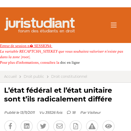
Erreur de session n� SESSION4:
La variable RECAPTCHA_SITEKEY que vous souhaitez valoriser n'existe pas
dans la zone |root|.
Pour plus d'informations, consultez la
doc en ligne
Accueil
Droit public
Droit constitutionnel
L’état fédéral et l’état unitaire
sont t’ils radicalement différe
Publié le 13/11/2011
Vu 39326 fois
18
Par
Visiteur