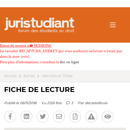
Erreur de session n� SESSION4:
La variable RECAPTCHA_SITEKEY que vous souhaitez valoriser n'existe pas
dans la zone |root|.
Pour plus d'informations, consultez la
doc en ligne
Accueil
Autres
Mémoire et Thèse
FICHE DE LECTURE
Publié le 06/11/2018
Vu 2128 fois
3
Par
decastellouis