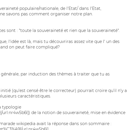
raineté populaire/nationale, de l'Etat/ dans l'Etat,
s ne savons pas comment organiser notre plan.
tes sont : "toute la souveraineté et rien que la souveraineté".
e, l'idée est là, mais tu découvriras assez vite que l' un des
quand on peut faire compliqué?
S
op générale, par induction des thèmes à traiter que tu as
itié (qu'est censé être le correcteur) pourrait croire qu'il n'y a
plusieurs caractéristiques.
a typologie
e[/url:nr4w5b6l]) de la notion de souveraineté, mise en évidence
e camarade wikipedia avait la réponse dans son sommaire :
net%C3%A9[/url:nr4w5b6l].