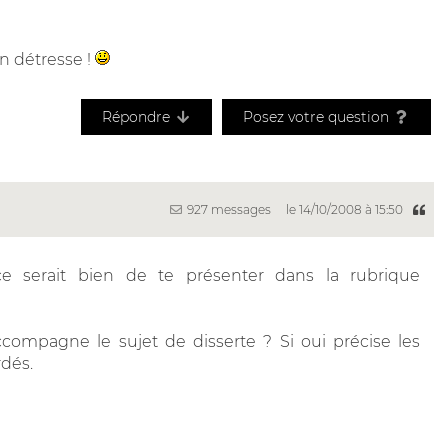
n détresse !
Répondre
Posez votre question
927 messages
le 14/10/2008 à 15:50
e serait bien de te présenter dans la rubrique
compagne le sujet de disserte ? Si oui précise les
dés.