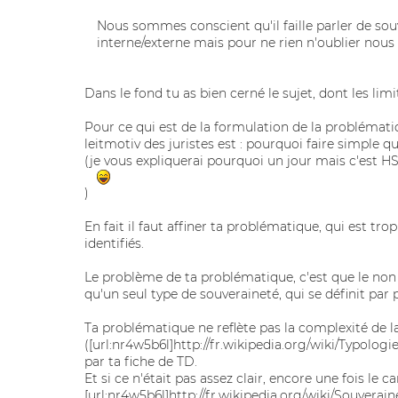
Nous sommes conscient qu'il faille parler de souve
interne/externe mais pour ne rien n'oublier nou
Dans le fond tu as bien cerné le sujet, dont les limi
Pour ce qui est de la formulation de la problématiqu
leitmotiv des juristes est : pourquoi faire simple 
(je vous expliquerai pourquoi un jour mais c'est H
)
En fait il faut affiner ta problématique, qui est tr
identifiés.
Le problème de ta problématique, c'est que le non in
qu'un seul type de souveraineté, qui se définit par 
Ta problématique ne reflète pas la complexité de l
([url:nr4w5b6l]http://fr.wikipedia.org/wiki/Typologi
par ta fiche de TD.
Et si ce n'était pas assez clair, encore une fois l
[url:nr4w5b6l]http://fr.wikipedia.org/wiki/Souverai