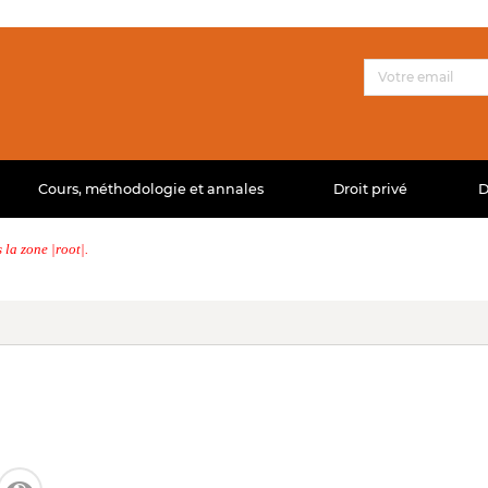
Cours, méthodologie et annales
Droit privé
D
la zone |root|.