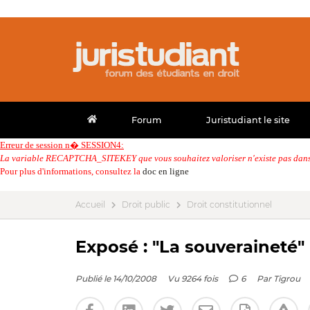
Forum
Juristudiant le site
Erreur de session n� SESSION4:
La variable RECAPTCHA_SITEKEY que vous souhaitez valoriser n'existe pas dans 
Pour plus d'informations, consultez la
doc en ligne
Accueil
Droit public
Droit constitutionnel
Exposé : "La souveraineté"
Publié le 14/10/2008
Vu 9264 fois
6
Par
Tigrou