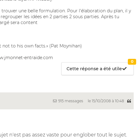
t trouver une belle formulation. Pour l'élaboration du plan, il y
regrouper les idées en 2 parties 2 sous parties. Après tu
hargé sera content
t not to his own facts.» (Pat Moynihan)
ww.jmonnet-entraide.com
0
Cette réponse a été utile
915 messages
le 15/10/2008 à 10:48
jet n'est pas assez vaste pour englober tout le sujet.