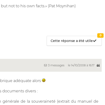
 but not to his own facts.» (Pat Moynihan)
0
Cette réponse a été utile
3 messages
le 14/10/2008 à 16:17
ubrique adéquate alors
es documents divers :
générale de la souveraineté (extrait du manuel de