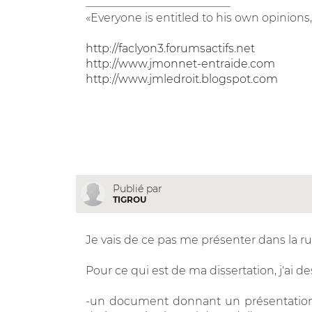
__________________________
«Everyone is entitled to his own opinions,
http://faclyon3.forumsactifs.net
http://www.jmonnet-entraide.com
http://www.jmledroit.blogspot.com
Publié par
TIGROU
Je vais de ce pas me présenter dans la r
Pour ce qui est de ma dissertation, j'ai d
-un document donnant un présentation 