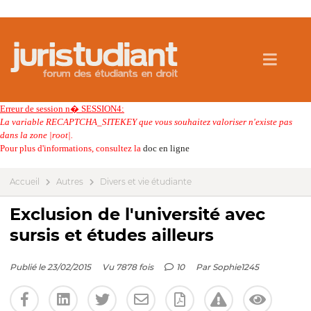
Erreur de session n� SESSION4:
La variable RECAPTCHA_SITEKEY que vous souhaitez valoriser n'existe pas
dans la zone |root|.
Pour plus d'informations, consultez la
doc en ligne
Accueil
Autres
Divers et vie étudiante
Exclusion de l'université avec
sursis et études ailleurs
Publié le 23/02/2015
Vu 7878 fois
10
Par
Sophie1245