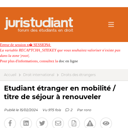
Erreur de session n� SESSION4:
La variable RECAPTCHA_SITEKEY que vous souhaitez valoriser n'existe pas
dans la zone |root|.
Pour plus d'informations, consultez la
doc en ligne
Accueil
Droit international
Droits des étrangers
Etudiant étranger en mobilité /
titre de séjour à renouveler
Publié le 15/02/2024
Vu 975 fois
2
Par
roro