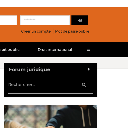
Créer un compte
Mot de passe oublié
roit public
Droit international
Forum juridique