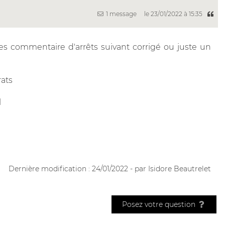
1 message
le 23/01/2022 à 15:35
les commentaire d'arrêts suivant corrigé ou juste un
rats
l
Dernière modification : 24/01/2022 - par Isidore Beautrelet
Posez votre question