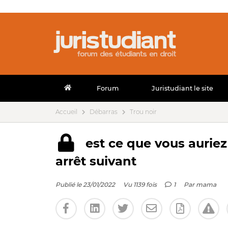
Forum
Juristudiant le site
Accueil
Débarras
Trou noir
est ce que vous aurie
arrêt suivant
Publié le 23/01/2022
Vu 1139 fois
1
Par
mama