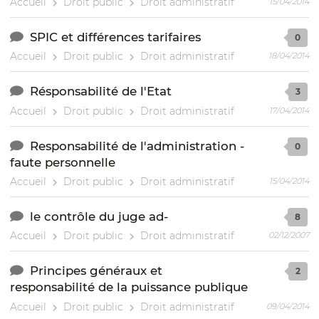
Accueil
Droit public
Droit administratif
15/04/2014
SPIC et différences tarifaires
0
Accueil
Droit public
Droit administratif
18/04/2014
Résponsabilité de l'Etat
3
Accueil
Droit public
Droit administratif
17/04/2014
Responsabilité de l'administration -
0
faute personnelle
Accueil
Droit public
Droit administratif
15/04/2014
le contrôle du juge ad-
8
Accueil
Droit public
Droit administratif
02/12/2007
Principes généraux et
2
responsabilité de la puissance publique
Accueil
Droit public
Droit administratif
09/04/2014