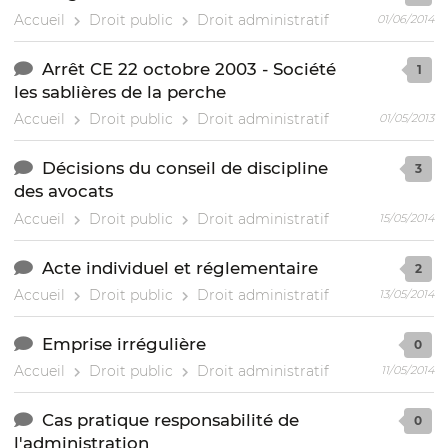
Accueil
Droit public
Droit administratif
01/06/2014
Arrêt CE 22 octobre 2003 - Société
1
les sablières de la perche
Accueil
Droit public
Droit administratif
01/05/2013
Décisions du conseil de discipline
3
des avocats
Accueil
Droit public
Droit administratif
15/05/2014
Acte individuel et réglementaire
2
Accueil
Droit public
Droit administratif
13/05/2014
Emprise irrégulière
0
Accueil
Droit public
Droit administratif
11/05/2014
Cas pratique responsabilité de
0
l'administration