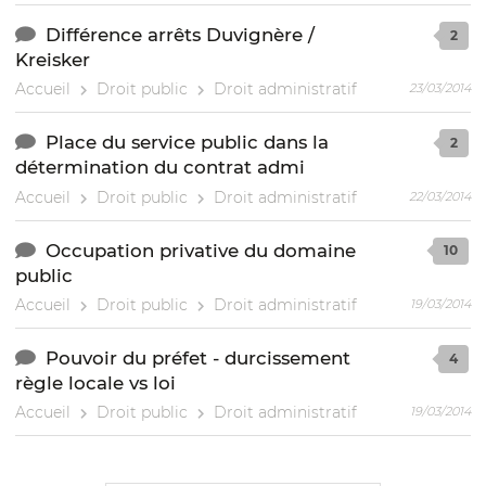
Différence arrêts Duvignère /
2
Kreisker
Accueil
Droit public
Droit administratif
23/03/2014
Place du service public dans la
2
détermination du contrat admi
Accueil
Droit public
Droit administratif
22/03/2014
Occupation privative du domaine
10
public
Accueil
Droit public
Droit administratif
19/03/2014
Pouvoir du préfet - durcissement
4
règle locale vs loi
Accueil
Droit public
Droit administratif
19/03/2014