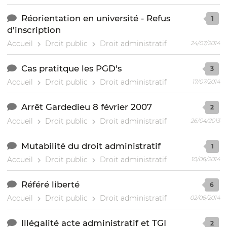
Réorientation en université - Refus
1
d'inscription
Accueil
Droit public
Droit administratif
24/07/2014
Cas pratitque les PGD's
3
Accueil
Droit public
Droit administratif
17/07/2014
Arrêt Gardedieu 8 février 2007
2
Accueil
Droit public
Droit administratif
26/04/2013
Mutabilité du droit administratif
1
Accueil
Droit public
Droit administratif
10/06/2014
Référé liberté
6
Accueil
Droit public
Droit administratif
02/06/2014
Illégalité acte administratif et TGI
2