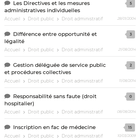
Les Directives et les mesures
5
administratives individuelles
Accueil
Droit public
Droit administratif
28/01/2004
Différence entre opportunité et
3
légalité
Accueil
Droit public
Droit administratif
21/08/2014
Gestion déléguée de service public
2
et procédures collectives
Accueil
Droit public
Droit administratif
11/08/2014
Responsabilité sans faute (droit
0
hospitalier)
Accueil
Droit public
Droit administratif
08/08/2014
Inscription en fac de médecine
15
Accueil
Droit public
Droit administratif
10/03/2009